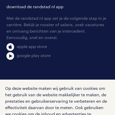
contact voor talent
solliciteren
download de randstad nl app
tarieven
contact voor werkgevers
arbeidsvoorwaarden
personeel gezocht
Met de randstad nl app zet je de volgende stap in je
onze vestigingen
blogs en artikelen
carrière. Bekijk je rooster of salaris, zoek vacatures
aanmelden nieuwsbrief
en ontvang berichten van je intercedent.
pers
salarischecker
Eenvoudig, snel en overal.
klachten en misstanden
bruto-netto calculator
apple app store
google play store
social media
Op deze website maken wij gebruik van cookies om
Volg ons voor de leukste content omtrent
het gebruik van de website makkelijker te maken, de
vacatures, solliciteren en inspiratie.
prestaties en gebruikerservaring te verbeteren en de
effectiviteit daarvan door te meten. Ook gebruiken
we cookies om de inhoud en advertenties te