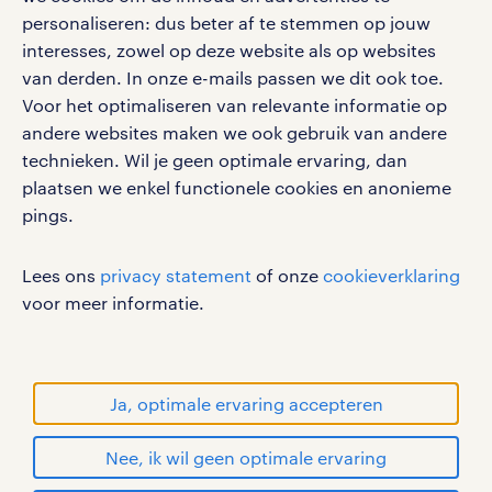
personaliseren: dus beter af te stemmen op jouw
interesses, zowel op deze website als op websites
werken bij randstad
van derden. In onze e-mails passen we dit ook toe.
gebruikersvoorwaarden
Voor het optimaliseren van relevante informatie op
privacystatement
andere websites maken we ook gebruik van andere
cookies
technieken. Wil je geen optimale ervaring, dan
disclaimer
plaatsen we enkel functionele cookies en anonieme
pings.
sitemap
RANDSTAD, HUMAN FORWARD en SHAPING THE
Lees ons
privacy statement
of onze
cookieverklaring
WORLD OF WORK zijn geregistreerde
voor meer informatie.
handelsmerken van Randstad N.V.
© Randstad 2026
Ja, optimale ervaring accepteren
Nee, ik wil geen optimale ervaring