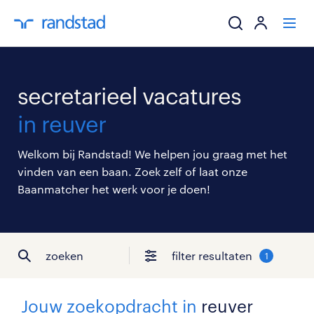
ik zoek een baa
secretarieel vacatures
werkgevers
in reuver
mijn carrière
Welkom bij Randstad! We helpen jou graag met het
vinden van een baan. Zoek zelf of laat onze
over randstad
Baanmatcher het werk voor je doen!
zoeken
filter resultaten
1
Jouw zoekopdracht in
reuver