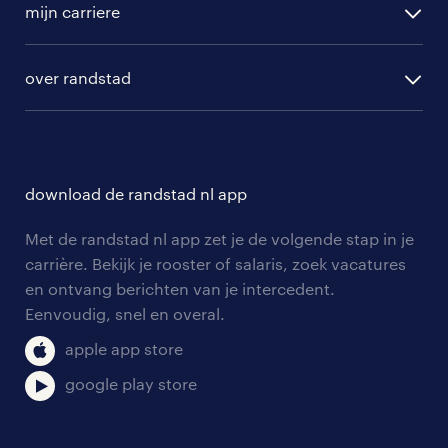
randstad professional
mijn carriere
algemene voorwaarden
randstad digital
ontwikkeling
hr-diensten
over randstad
populaire bedrijven
communities
branches
over randstad
careers for expats
opleidingen en trainingen
hr-kenniscentrum
contact voor talent
solliciteren
download de randstad nl app
tarieven
contact voor werkgevers
arbeidsvoorwaarden
personeel gezocht
Met de randstad nl app zet je de volgende stap in je
onze vestigingen
blogs en artikelen
carrière. Bekijk je rooster of salaris, zoek vacatures
aanmelden nieuwsbrief
en ontvang berichten van je intercedent.
pers
salarischecker
Eenvoudig, snel en overal.
klachten en misstanden
bruto-netto calculator
apple app store
google play store