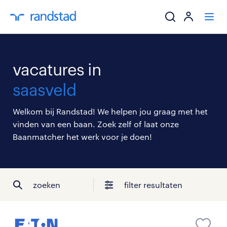
ik zoek een baa
vacatures in
werkgevers
saasveld
mijn carrière
Welkom bij Randstad! We helpen jou graag met het
vinden van een baan. Zoek zelf of laat onze
over randstad
Baanmatcher het werk voor je doen!
zoeken
filter resultaten