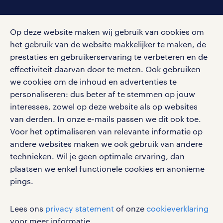
social media
Op deze website maken wij gebruik van cookies om
Volg ons voor de leukste content omtrent
het gebruik van de website makkelijker te maken, de
vacatures, solliciteren en inspiratie.
prestaties en gebruikerservaring te verbeteren en de
effectiviteit daarvan door te meten. Ook gebruiken
we cookies om de inhoud en advertenties te
personaliseren: dus beter af te stemmen op jouw
interesses, zowel op deze website als op websites
werken bij randstad
van derden. In onze e-mails passen we dit ook toe.
gebruikersvoorwaarden
Voor het optimaliseren van relevante informatie op
privacystatement
andere websites maken we ook gebruik van andere
cookies
technieken. Wil je geen optimale ervaring, dan
disclaimer
plaatsen we enkel functionele cookies en anonieme
pings.
sitemap
RANDSTAD, HUMAN FORWARD en SHAPING THE
Lees ons
privacy statement
of onze
cookieverklaring
WORLD OF WORK zijn geregistreerde
voor meer informatie.