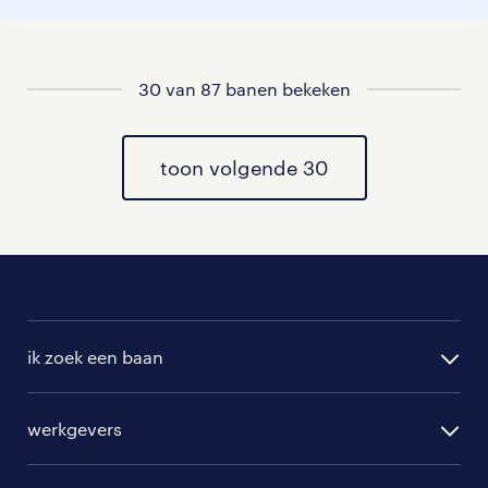
vacatures rondom Saasveld
30 van 87 banen bekeken
vacatures in de Lutte
vacatures in Denekamp
toon volgende 30
vacatures in Weerselo
vacatures in Almelo
vacatures in Aadorp
ik zoek een baan
vacatures in Mariaparochie
alle vacatures
werkgevers
randstad operational
vacature aanmelden