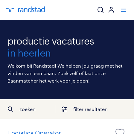
ik zoek een baa
productie vacatures
werkgevers
in heerlen
mijn carrière
Welkom bij Randstad! We helpen jou graag met het
vinden van een baan. Zoek zelf of laat onze
over randstad
Baanmatcher het werk voor je doen!
zoeken
filter resultaten
Logistics Operator