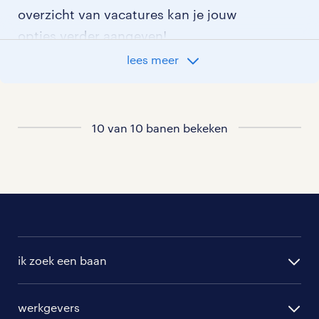
overzicht van vacatures kan je jouw
opties verder aangeven!
lees meer
Staat jouw nieuwe baan er niet bij?
Bekijk dan hier
alle vacatures in heerlen
of hier
al onze productie vacatures
.
10 van 10 banen bekeken
ik zoek een baan
alle vacatures
werkgevers