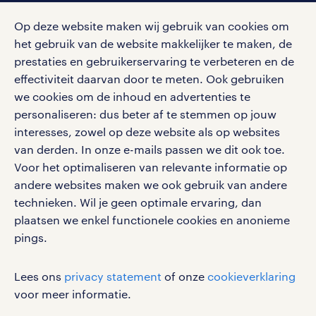
Op deze website maken wij gebruik van cookies om
het gebruik van de website makkelijker te maken, de
social media
prestaties en gebruikerservaring te verbeteren en de
effectiviteit daarvan door te meten. Ook gebruiken
Volg ons voor de leukste content omtrent
we cookies om de inhoud en advertenties te
vacatures, solliciteren en inspiratie.
personaliseren: dus beter af te stemmen op jouw
interesses, zowel op deze website als op websites
van derden. In onze e-mails passen we dit ook toe.
Voor het optimaliseren van relevante informatie op
werken bij randstad
andere websites maken we ook gebruik van andere
gebruikersvoorwaarden
technieken. Wil je geen optimale ervaring, dan
plaatsen we enkel functionele cookies en anonieme
privacystatement
pings.
cookies
disclaimer
Lees ons
privacy statement
of onze
cookieverklaring
sitemap
voor meer informatie.