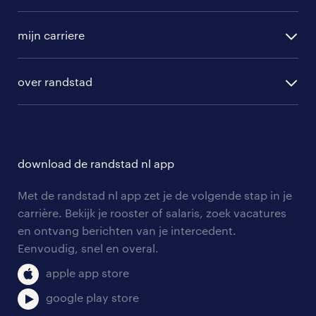
randstad operational
vacature aanmelden
randstad professional
mijn carriere
algemene voorwaarden
randstad digital
ontwikkeling
hr-diensten
over randstad
populaire bedrijven
communities
branches
over randstad
careers for expats
opleidingen en trainingen
hr-kenniscentrum
contact voor talent
solliciteren
download de randstad nl app
tarieven
contact voor werkgevers
arbeidsvoorwaarden
personeel gezocht
Met de randstad nl app zet je de volgende stap in je
onze vestigingen
blogs en artikelen
carrière. Bekijk je rooster of salaris, zoek vacatures
aanmelden nieuwsbrief
en ontvang berichten van je intercedent.
pers
salarischecker
Eenvoudig, snel en overal.
klachten en misstanden
bruto-netto calculator
apple app store
google play store