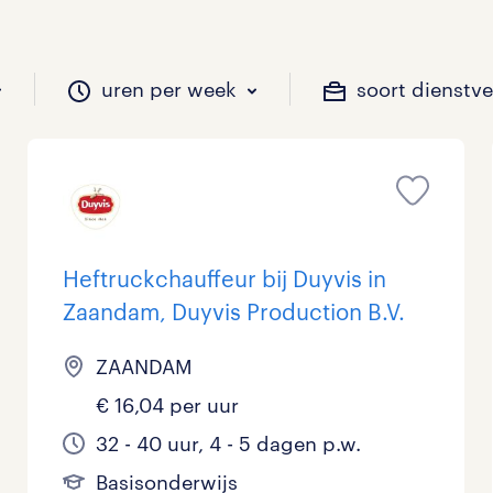
uren per week
soort dienstv
il je werken?
vacatures?
il je werken?
 zou jij willen?
Heftruckchauffeur bij Duyvis in
Zaandam, Duyvis Production B.V.
Beveiliging
Geen
9 - 16 uur
Tijdelijk
3
2
0
0
ZAANDAM
Chauffeurs
LBO, MAVO, VMBO
33 - 36 uur
0
0
0
€ 16,04 per uur
Financieel
Master
0
0
32 - 40 uur, 4 - 5 dagen p.w.
Industrieel / Productie
WO
0
3
Basisonderwijs