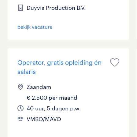
Duyvis Production B.V.
Management / Leidinggevend
0
Onderwijs
0
bekijk vacature
Personeel & Organisatie
0
Supply chain & procurement
0
Operator, gratis opleiding én
Zorg / Verpleging
0
salaris
Zaandam
€ 2.500 per maand
40 uur, 5 dagen p.w.
VMBO/MAVO