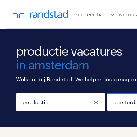
ik zoek een baan
werkge
productie vacatures
in amsterdam
Welkom bij Randstad! We helpen jou graag met