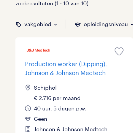
zoekresultaten (1 - 10 van 10)
vakgebied
opleidingsniveau
binnen welk vakgebied w
op welk niveau zoek je 
hoeveel uren per week w
welk soort dienstverband
Production worker (Dipping),
Johnson & Johnson Medtech
Administratief
Basisonderwijs
0 - 8 uur
Detachering
0
0
0
2
Schiphol
€ 2.716 per maand
Callcenter / Contactcenter
HBO
25 - 32 uur
Vast
0
0
4
0
40 uur, 5 dagen p.w.
Engineering
MBO, HAVO, VWO
0
0
Geen
ICT
VMBO/MAVO
0
4
Johnson & Johnson Medtech
toon 10 resultaten
toon 10 resultaten