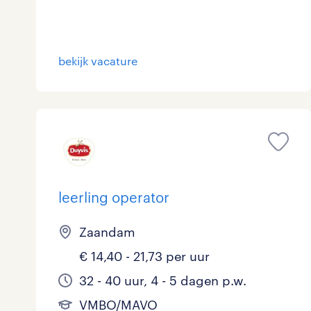
Logistiek
2
Medisch
0
toon 10 resultaten
bekijk vacature
Overig
0
Secretarieel
0
Webcare
0
leerling operator
toon 10 resultaten
Zaandam
€ 14,40 - 21,73 per uur
32 - 40 uur, 4 - 5 dagen p.w.
VMBO/MAVO