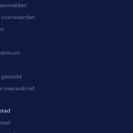
 aanmelden
 voorwaarden
en
scentrum
 gezocht
n nieuwsbrief
stad
stad