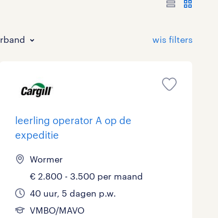
erband
leerling operator A op de
expeditie
Bouw
HAVO/VWO
17 - 24 uur
Tijdelijk met uitzicht op vast
0
0
0
8
Wormer
Commercieel / Verkoop
MBO
37 - 40+ uur
1
6
0
€ 2.800 - 3.500 per maand
Horeca / Catering
Ondersteunend onderwijs
0
0
40 uur, 5 dagen p.w.
Juridisch
0
VMBO/MAVO