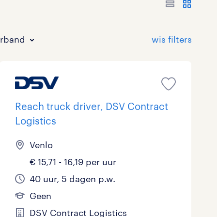
erband
Reach truck driver, DSV Contract
Logistics
Bouw
HAVO/VWO
17 - 24 uur
Tijdelijk met uitzicht op vast
0
9
0
17
Venlo
€ 15,71 - 16,19 per uur
Commercieel / Verkoop
MBO
37 - 40+ uur
7
9
1
40 uur, 5 dagen p.w.
Horeca / Catering
Ondersteunend onderwijs
4
0
Geen
Juridisch
0
DSV Contract Logistics