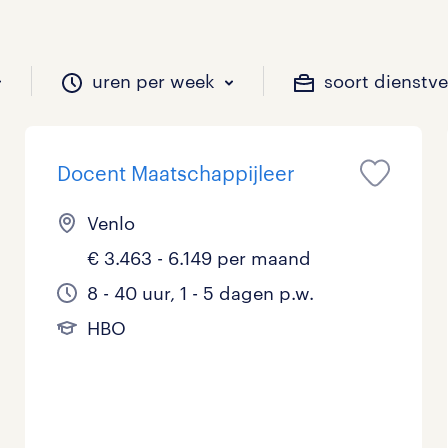
uren per week
soort dienstv
Docent Maatschappijleer
il je werken?
vacatures?
il je werken?
 zou jij willen?
Venlo
€ 3.463 - 6.149 per maand
Beveiliging
Geen
9 - 16 uur
Tijdelijk
12
8
2
0
8 - 40 uur, 1 - 5 dagen p.w.
HBO
Chauffeurs
LBO, MAVO, VMBO
33 - 36 uur
1
0
0
Financieel
Master
0
0
Industrieel / Productie
WO
0
0