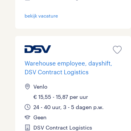
Logistiek
12
bekijk vacature
Medisch
0
toon 30 resultaten
Overig
0
Secretarieel
0
Warehouse employee, dayshift,
Webcare
0
DSV Contract Logistics
Venlo
toon 30 resultaten
€ 15,55 - 15,87 per uur
24 - 40 uur, 3 - 5 dagen p.w.
Geen
DSV Contract Logistics