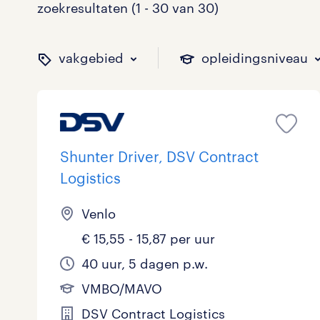
zoekresultaten (1 - 30 van 30)
vakgebied
opleidingsniveau
binnen welk vakgebied w
op welk niveau zoek je 
hoeveel uren per week w
welk soort dienstverband
Shunter Driver, DSV Contract
Logistics
Administratief
Basisonderwijs
0 - 8 uur
Detachering
5
1
1
0
Venlo
€ 15,55 - 15,87 per uur
Callcenter / Contactcenter
HBO
25 - 32 uur
Vast
4
8
5
2
40 uur, 5 dagen p.w.
Engineering
MBO, HAVO, VWO
0
0
VMBO/MAVO
ICT
VMBO/MAVO
0
3
toon 30 resultaten
toon 30 resultaten
DSV Contract Logistics