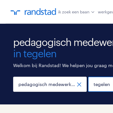
ik zoek een baan
werkge
pedagogisch medewerk
in tegelen
Welkom bij Randstad! We helpen jou graag met