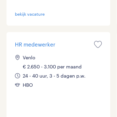
Management / Leidinggevend
0
bekijk vacature
Onderwijs
6
Personeel & Organisatie
3
HR medewerker
Supply chain & procurement
0
Zorg / Verpleging
0
Venlo
€ 2.650 - 3.100 per maand
24 - 40 uur, 3 - 5 dagen p.w.
HBO