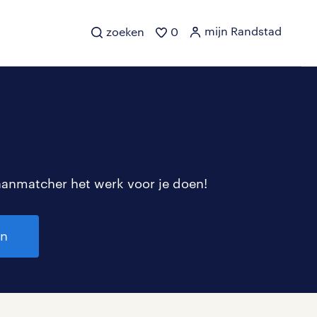
mijn Randstad
zoeken
0
aanmatcher het werk voor je doen!
en