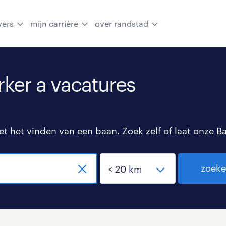
vers
mijn carrière
over randstad
er a vacatures
 het vinden van een baan. Zoek zelf of laat onze B
zoek