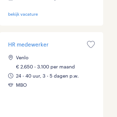
Marketing & Communicatie
0
bekijk vacature
Overheid
0
Schoonmaak
0
HR medewerker
Techniek
0
Venlo
€ 2.650 - 3.100 per maand
24 - 40 uur, 3 - 5 dagen p.w.
MBO