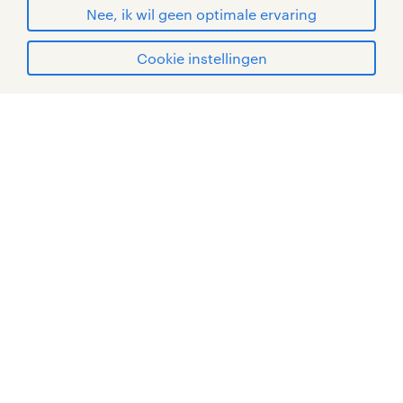
© Randstad 2026
Nee, ik wil geen optimale ervaring
Cookie instellingen
mijn randstad