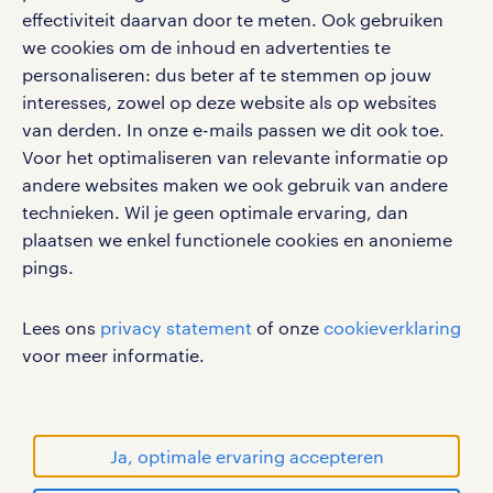
effectiviteit daarvan door te meten. Ook gebruiken
Volg ons voor de leukste content omtrent
we cookies om de inhoud en advertenties te
vacatures, solliciteren en inspiratie.
personaliseren: dus beter af te stemmen op jouw
interesses, zowel op deze website als op websites
van derden. In onze e-mails passen we dit ook toe.
Voor het optimaliseren van relevante informatie op
werken bij randstad
andere websites maken we ook gebruik van andere
gebruikersvoorwaarden
technieken. Wil je geen optimale ervaring, dan
plaatsen we enkel functionele cookies en anonieme
privacystatement
pings.
cookies
disclaimer
Lees ons
privacy statement
of onze
cookieverklaring
sitemap
voor meer informatie.
RANDSTAD, HUMAN FORWARD en SHAPING THE
WORLD OF WORK zijn geregistreerde
handelsmerken van Randstad N.V.
Ja, optimale ervaring accepteren