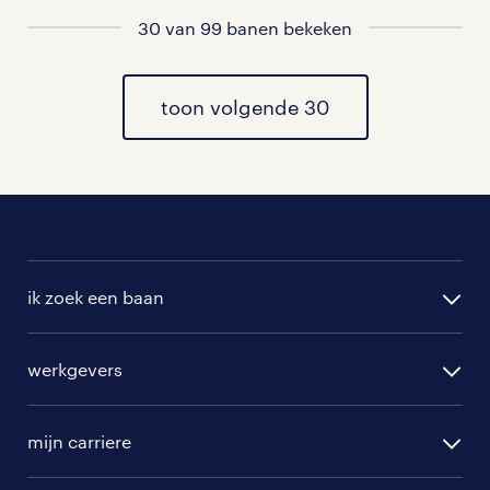
Bekijk dan hier
30 van 99 banen bekeken
alle vacatures in rijnsburg
of hier
al onze pedagogisch medewerker a
vacatures
toon volgende 30
.
ik zoek een baan
alle vacatures
werkgevers
randstad operational
vacature aanmelden
randstad professional
mijn carriere
algemene voorwaarden
randstad digital