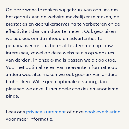
social media
Op deze website maken wij gebruik van cookies om
Volg ons voor de leukste content omtrent
het gebruik van de website makkelijker te maken, de
vacatures, solliciteren en inspiratie.
prestaties en gebruikerservaring te verbeteren en de
effectiviteit daarvan door te meten. Ook gebruiken
we cookies om de inhoud en advertenties te
personaliseren: dus beter af te stemmen op jouw
interesses, zowel op deze website als op websites
werken bij randstad
van derden. In onze e-mails passen we dit ook toe.
gebruikersvoorwaarden
Voor het optimaliseren van relevante informatie op
privacystatement
andere websites maken we ook gebruik van andere
cookies
technieken. Wil je geen optimale ervaring, dan
disclaimer
plaatsen we enkel functionele cookies en anonieme
pings.
sitemap
RANDSTAD, HUMAN FORWARD en SHAPING THE
Lees ons
privacy statement
of onze
cookieverklaring
WORLD OF WORK zijn geregistreerde
voor meer informatie.
handelsmerken van Randstad N.V.