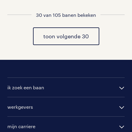
vacatures in Oldemarkt
30 van 105 banen bekeken
vacatures in Ossenzijl
toon volgende 30
vacatures in Kalenberg
vacatures in Vledder
vacatures in Frederiksoord
vacatures in Nijensleek
ik zoek een baan
alle vacatures
werkgevers
randstad operational
vacature aanmelden
randstad professional
mijn carriere