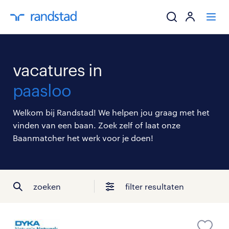
ik zoek een baa
vacatures in
werkgevers
paasloo
mijn carrière
Welkom bij Randstad! We helpen jou graag met het
vinden van een baan. Zoek zelf of laat onze
over randstad
Baanmatcher het werk voor je doen!
zoeken
filter resultaten