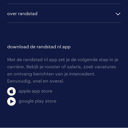
algemene voorwaarden
randstad digital
ontwikkeling
hr-diensten
over randstad
populaire bedrijven
communities
branches
over randstad
careers for expats
opleidingen en trainingen
hr-kenniscentrum
contact voor talent
solliciteren
download de randstad nl app
tarieven
contact voor werkgevers
arbeidsvoorwaarden
personeel gezocht
Met de randstad nl app zet je de volgende stap in je
onze vestigingen
blogs en artikelen
carrière. Bekijk je rooster of salaris, zoek vacatures
aanmelden nieuwsbrief
en ontvang berichten van je intercedent.
pers
salarischecker
Eenvoudig, snel en overal.
klachten en misstanden
bruto-netto calculator
apple app store
google play store