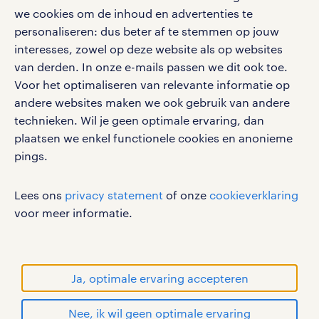
we cookies om de inhoud en advertenties te
personaliseren: dus beter af te stemmen op jouw
werken in oude pekela: hoe is dat?
interesses, zowel op deze website als op websites
werken bij randstad
van derden. In onze e-mails passen we dit ook toe.
Oude Pekela is een plaats in de
gebruikersvoorwaarden
Voor het optimaliseren van relevante informatie op
provincie Groningen. Oude Pekela
privacystatement
andere websites maken we ook gebruik van andere
maakt deel uit van een gebied met vele
cookies
technieken. Wil je geen optimale ervaring, dan
zogenaamde "turfkoloniën";
disclaimer
plaatsen we enkel functionele cookies en anonieme
pings.
nederzettingen die zijn ontstaan
sitemap
rondom de veengebieden waar turf
RANDSTAD, HUMAN FORWARD en SHAPING THE
Lees ons
privacy statement
of onze
cookieverklaring
werd gewonnen. Het gebied rondom
WORLD OF WORK zijn geregistreerde
voor meer informatie.
Oude Pekela is doorkruist door
handelsmerken van Randstad N.V.
verschillende waterwegen. Deze
© Randstad 2026
waterwegen waren vroeger belangrijk
Ja, optimale ervaring accepteren
voor de afvoer van turf en vormen nog
steeds een kenmerkend onderdeel van
Nee, ik wil geen optimale ervaring