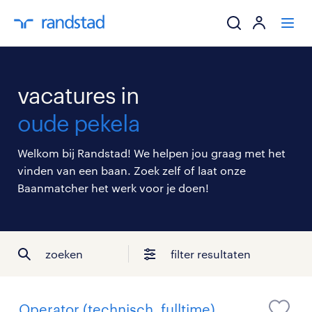
ik zoek een baa
vacatures in
werkgevers
oude pekela
mijn carrière
Welkom bij Randstad! We helpen jou graag met het
vinden van een baan. Zoek zelf of laat onze
over randstad
Baanmatcher het werk voor je doen!
zoeken
filter resultaten
Operator (technisch, fulltime),