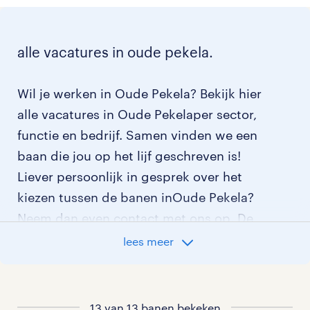
alle vacatures in oude pekela.
Wil je werken in Oude Pekela? Bekijk hier
alle vacatures in Oude Pekelaper sector,
functie en bedrijf. Samen vinden we een
baan die jou op het lijf geschreven is!
Liever persoonlijk in gesprek over het
kiezen tussen de banen inOude Pekela?
Neem dan even contact met ons op. De
contactgegevens van ons
lees meer
dichtstbijzijnde uitzendbureau in de
regio Oude Pekela vind je hieronder.
13 van 13 banen bekeken