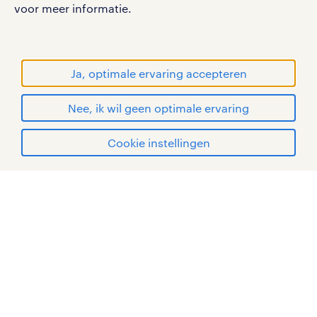
sitemap
voor meer informatie.
proces in het magazijn. Moet er wat
RANDSTAD, HUMAN FORWARD en SHAPING THE
opgepakt worden? Dan doe je dat.
WORLD OF WORK zijn geregistreerde
Zijn er problemen? Dan fix je ze. De
handelsmerken van Randstad N.V.
Ja, optimale ervaring accepteren
vraag is eerder, wat doet een
© Randstad 2026
logistiek medewerker niet?
Nee, ik wil geen optimale ervaring
administratief medewerker
Cookie instellingen
vacatures in Oosterhout
mijn randstad
Een administratief medewerker
houdt de administratie van een
bedrijf of organisatie bij. Als
administratief medewerker heb je
vooral ondersteunende
administratieve taken in het bedrijf: