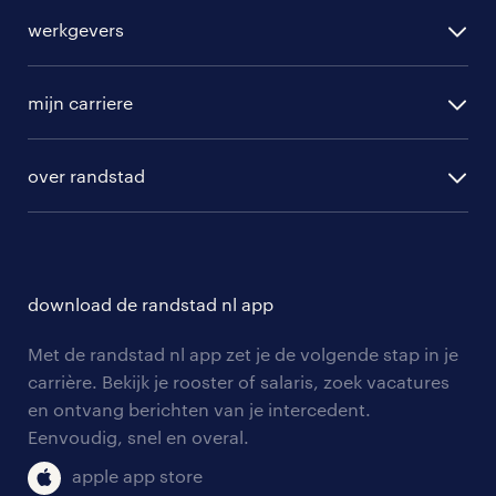
alle vacatures
vind je in Oosterhout zelf. Het
werkgevers
randstad operational
telefoonnummer voor deze vestiging
vacature aanmelden
vind je hier
.
randstad professional
mijn carriere
algemene voorwaarden
randstad digital
veelgevraagde functies in Oosterhout
ontwikkeling
hr-diensten
over randstad
populaire bedrijven
communities
In Oosterhout staan doorgaans veel
branches
over randstad
careers for expats
vacatures open voor onderstaande
opleidingen en trainingen
hr-kenniscentrum
contact voor talent
functies. Bekijk de top drie beroepen
solliciteren
download de randstad nl app
tarieven
hieronder.
contact voor werkgevers
arbeidsvoorwaarden
personeel gezocht
Met de randstad nl app zet je de volgende stap in je
onze vestigingen
magazijnmedewerker vacatures in
blogs en artikelen
carrière. Bekijk je rooster of salaris, zoek vacatures
aanmelden nieuwsbrief
Oosterhout
en ontvang berichten van je intercedent.
pers
salarischecker
Eenvoudig, snel en overal.
klachten en misstanden
Een magazijnmedewerker is een
bruto-netto calculator
apple app store