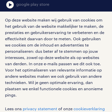
medewerker met een belangrijke
google play store
functie in het magazijn: jij zorgt dat
alle goederen die het magazijn
Op deze website maken wij gebruik van cookies om
binnenkomen op de juiste plek
het gebruik van de website makkelijker te maken, de
social media
terechtkomen. Je neemt
prestaties en gebruikerservaring te verbeteren en de
effectiviteit daarvan door te meten. Ook gebruiken
binnenkomende goederen dus
Volg ons voor de leukste content omtrent
we cookies om de inhoud en advertenties te
netjes aan en voert ze af. Zo houd je
vacatures, solliciteren en inspiratie.
personaliseren: dus beter af te stemmen op jouw
alles opgeruimd in het magazijn!
interesses, zowel op deze website als op websites
van derden. In onze e-mails passen we dit ook toe.
logistiek medewerker vacatures in
Voor het optimaliseren van relevante informatie op
Oosterhout
werken bij randstad
andere websites maken we ook gebruik van andere
Een logistiek medewerker zorgt
gebruikersvoorwaarden
technieken. Wil je geen optimale ervaring, dan
plaatsen we enkel functionele cookies en anonieme
ervoor dat de goederenstroom van
privacystatement
pings.
inkomende en uitgaande goederen
cookies
soepel verloopt. Dit houdt in dat je
disclaimer
Lees ons
privacy statement
of onze
cookieverklaring
je bezighoudt met het gehele