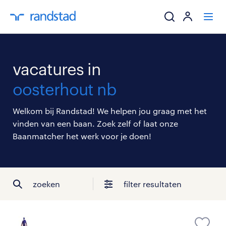
ik zoek een baa
vacatures in
werkgevers
oosterhout nb
mijn carrière
Welkom bij Randstad! We helpen jou graag met het
vinden van een baan. Zoek zelf of laat onze
over randstad
Baanmatcher het werk voor je doen!
zoeken
filter resultaten