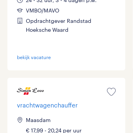
24 - 32 uur, 3 - 4 dagen p.w.
VMBO/MAVO
Opdrachtgever Randstad
Hoeksche Waard
bekijk vacature
vrachtwagenchauffer
Maasdam
€ 17,99 - 20,24 per uur