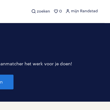
mijn Randstad
zoeken
0
aanmatcher het werk voor je doen!
en