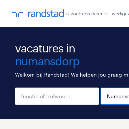
ik zoek een baan
werkge
vacatures in
numansdorp
Welkom bij Randstad! We helpen jou graag met