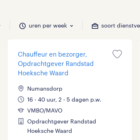
uren per week
soort dienstv
Chauffeur en bezorger,
il je werken?
vacatures?
il je werken?
 zou jij willen?
Opdrachtgever Randstad
Hoeksche Waard
Numansdorp
Beveiliging
Geen
9 - 16 uur
Tijdelijk
61
33
17
1
16 - 40 uur, 2 - 5 dagen p.w.
Chauffeurs
LBO, MAVO, VMBO
33 - 36 uur
37
6
0
VMBO/MAVO
Financieel
Master
0
5
Opdrachtgever Randstad
Hoeksche Waard
Industrieel / Productie
WO
0
16