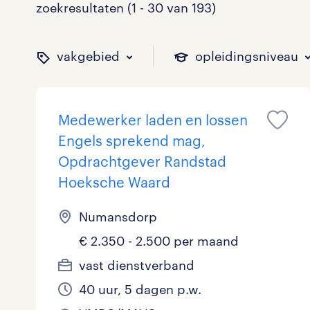
zoekresultaten (1 - 30 van 193)
vakgebied
opleidingsniveau
Medewerker laden en lossen
binnen welk vakgebied w
op welk niveau zoek je 
hoeveel uren per week w
welk soort dienstverband
Engels sprekend mag,
Opdrachtgever Randstad
Hoeksche Waard
Administratief
Basisonderwijs
0 - 8 uur
Detachering
10
0
18
8
Numansdorp
Callcenter / Contactcenter
HBO
25 - 32 uur
Vast
32
14
42
0
€ 2.350 - 2.500 per maand
vast dienstverband
Engineering
MBO, HAVO, VWO
2
0
40 uur, 5 dagen p.w.
ICT
VMBO/MAVO
2
37
toon 193 resultaten
toon 193 resultaten