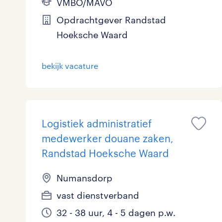
VMBO/MAVO
Logistiek
72
Opdrachtgever Randstad
Hoeksche Waard
Medisch
0
toon 193 resultaten
Overig
1
bekijk vacature
Secretarieel
2
Webcare
0
Logistiek administratief
medewerker douane zaken,
Randstad Hoeksche Waard
toon 193 resultaten
Numansdorp
vast dienstverband
32 - 38 uur, 4 - 5 dagen p.w.