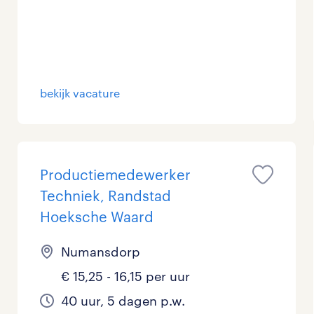
Management / Leidinggevend
3
Onderwijs
10
Personeel & Organisatie
2
bekijk vacature
Supply chain & procurement
1
Zorg / Verpleging
0
Productiemedewerker
Techniek, Randstad
Hoeksche Waard
Numansdorp
€ 15,25 - 16,15 per uur
40 uur, 5 dagen p.w.