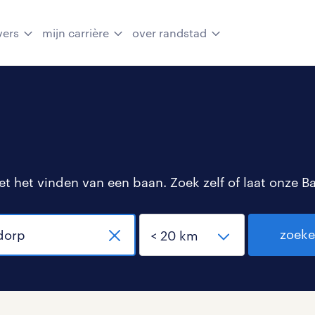
vers
mijn carrière
over randstad
 het vinden van een baan. Zoek zelf of laat onze B
zoek