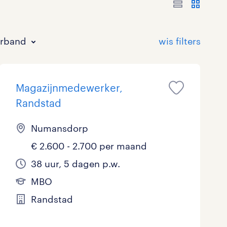
erband
Magazijnmedewerker,
Randstad
Numansdorp
€ 2.600 - 2.700 per maand
Bouw
HAVO/VWO
17 - 24 uur
Tijdelijk met uitzicht op vast
3
20
2
128
38 uur, 5 dagen p.w.
Commercieel / Verkoop
MBO
37 - 40+ uur
71
98
5
MBO
Horeca / Catering
Ondersteunend onderwijs
2
1
Randstad
Juridisch
0