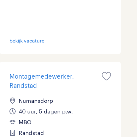
Marketing & Communicatie
1
Overheid
1
Schoonmaak
1
bekijk vacature
Techniek
9
Montagemedewerker,
Randstad
Numansdorp
40 uur, 5 dagen p.w.
MBO
Randstad