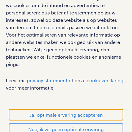
Volg ons voor de leukste content omtrent
we cookies om de inhoud en advertenties te
vacatures, solliciteren en inspiratie.
personaliseren: dus beter af te stemmen op jouw
interesses, zowel op deze website als op websites
van derden. In onze e-mails passen we dit ook toe.
Voor het optimaliseren van relevante informatie op
werken bij randstad
andere websites maken we ook gebruik van andere
gebruikersvoorwaarden
technieken. Wil je geen optimale ervaring, dan
plaatsen we enkel functionele cookies en anonieme
privacystatement
pings.
cookies
disclaimer
Lees ons
privacy statement
of onze
cookieverklaring
sitemap
voor meer informatie.
RANDSTAD, HUMAN FORWARD en SHAPING THE
WORLD OF WORK zijn geregistreerde
handelsmerken van Randstad N.V.
Ja, optimale ervaring accepteren
© Randstad 2026
Nee, ik wil geen optimale ervaring