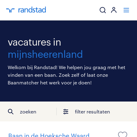
ik zoek een baa
vacatures in
werkgevers
mijnsheerenland
mijn carrière
Welkom bij Randstad! We helpen jou graag met het
vinden van een baan. Zoek zelf of laat onze
over randstad
Baanmatcher het werk voor je doen!
zoeken
filter resultaten
Baan in de Hoeksche Waard,