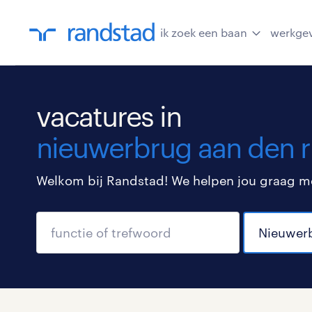
ik zoek een baan
werkge
vacatures in
nieuwerbrug aan den r
Welkom bij Randstad! We helpen jou graag met