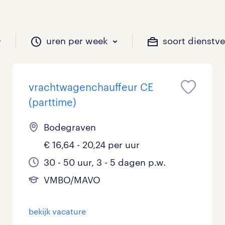
uren per week
soort dienstv
vrachtwagenchauffeur CE
il je werken?
vacatures?
il je werken?
 zou jij willen?
(parttime)
Bodegraven
€ 16,64 - 20,24 per uur
Beveiliging
Geen
9 - 16 uur
Tijdelijk
57
35
22
0
30 - 50 uur, 3 - 5 dagen p.w.
Chauffeurs
LBO, MAVO, VMBO
33 - 36 uur
58
9
0
VMBO/MAVO
Financieel
Master
0
3
bekijk vacature
Industrieel / Productie
WO
3
12