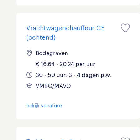
Logistiek
44
Medisch
1
toon 184 resultaten
Vrachtwagenchauffeur CE
(ochtend)
Overig
7
Bodegraven
Secretarieel
1
€ 16,64 - 20,24 per uur
Webcare
0
30 - 50 uur, 3 - 4 dagen p.w.
VMBO/MAVO
toon 184 resultaten
bekijk vacature