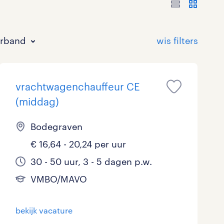
erband
vrachtwagenchauffeur CE
(middag)
Bodegraven
€ 16,64 - 20,24 per uur
Bouw
HAVO/VWO
17 - 24 uur
Tijdelijk met uitzicht op vast
0
39
5
128
30 - 50 uur, 3 - 5 dagen p.w.
Commercieel / Verkoop
MBO
37 - 40+ uur
46
47
6
VMBO/MAVO
Horeca / Catering
Ondersteunend onderwijs
3
2
bekijk vacature
Juridisch
3