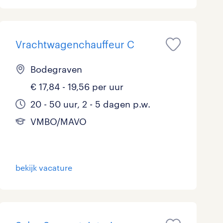
Marketing & Communicatie
3
Overheid
3
Vrachtwagenchauffeur C
Schoonmaak
0
Bodegraven
Techniek
19
€ 17,84 - 19,56 per uur
20 - 50 uur, 2 - 5 dagen p.w.
VMBO/MAVO
bekijk vacature