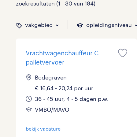
zoekresultaten (1 - 30 van 184)
vakgebied
opleidingsniveau
Vrachtwagenchauffeur C
binnen welk vakgebied w
op welk niveau zoek je 
hoeveel uren per week w
welk soort dienstverband
palletvervoer
Bodegraven
€ 16,64 - 20,24 per uur
Administratief
Basisonderwijs
0 - 8 uur
Detachering
6
2
9
8
36 - 45 uur, 4 - 5 dagen p.w.
Callcenter / Contactcenter
HBO
25 - 32 uur
Vast
19
20
61
7
VMBO/MAVO
Engineering
MBO, HAVO, VWO
0
0
bekijk vacature
ICT
VMBO/MAVO
1
47
toon 184 resultaten
toon 184 resultaten