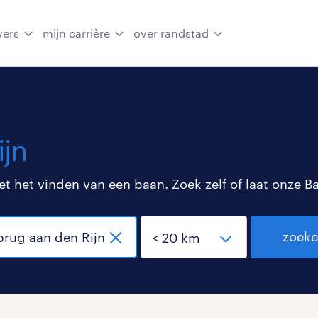
vers
mijn carrière
over randstad
ijn
 het vinden van een baan. Zoek zelf of laat onze B
zoek