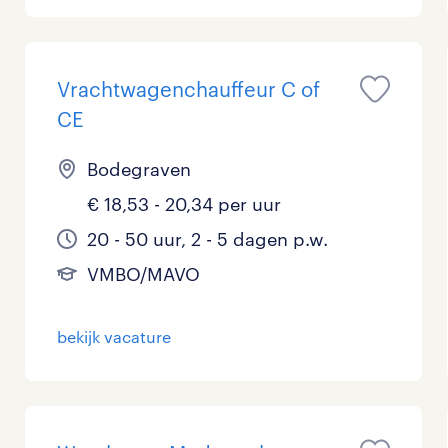
Management / Leidinggevend
0
Onderwijs
2
Vrachtwagenchauffeur C of
CE
Personeel & Organisatie
2
Bodegraven
Supply chain & procurement
0
€ 18,53 - 20,34 per uur
Zorg / Verpleging
0
20 - 50 uur, 2 - 5 dagen p.w.
VMBO/MAVO
bekijk vacature