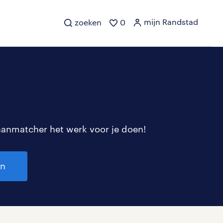
mijn Randstad
zoeken
0
aanmatcher het werk voor je doen!
en