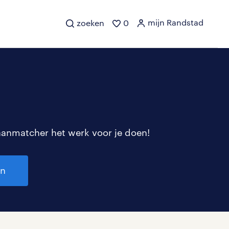
mijn Randstad
zoeken
0
aanmatcher het werk voor je doen!
en