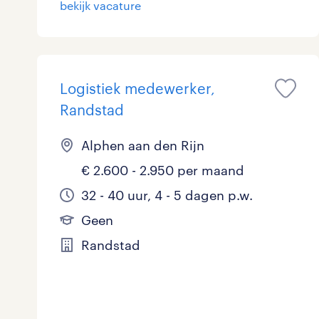
bekijk vacature
Logistiek
39
Medisch
7
toon 206 resultaten
Logistiek medewerker,
Overig
9
Randstad
Secretarieel
2
Alphen aan den Rijn
Webcare
0
€ 2.600 - 2.950 per maand
32 - 40 uur, 4 - 5 dagen p.w.
Geen
toon 206 resultaten
Randstad