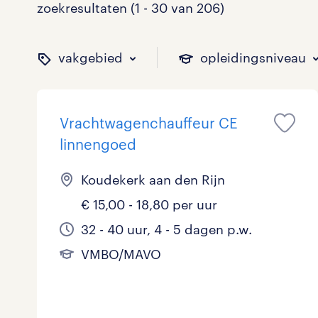
zoekresultaten (1 - 30 van 206)
vakgebied
opleidingsniveau
Vrachtwagenchauffeur CE
binnen welk vakgebied w
op welk niveau zoek je 
hoeveel uren per week w
welk soort dienstverband
linnengoed
Koudekerk aan den Rijn
€ 15,00 - 18,80 per uur
Administratief
Basisonderwijs
0 - 8 uur
Detachering
15
5
8
13
32 - 40 uur, 4 - 5 dagen p.w.
Callcenter / Contactcenter
HBO
25 - 32 uur
Vast
31
31
60
5
VMBO/MAVO
Engineering
MBO, HAVO, VWO
3
0
ICT
VMBO/MAVO
0
46
toon 206 resultaten
toon 206 resultaten