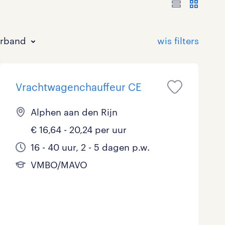
erband
Vrachtwagenchauffeur CE
Alphen aan den Rijn
€ 16,64 - 20,24 per uur
Bouw
HAVO/VWO
17 - 24 uur
Tijdelijk met uitzicht op vast
0
34
0
113
16 - 40 uur, 2 - 5 dagen p.w.
VMBO/MAVO
Commercieel / Verkoop
MBO
37 - 40+ uur
63
72
7
Horeca / Catering
Ondersteunend onderwijs
4
3
Juridisch
4