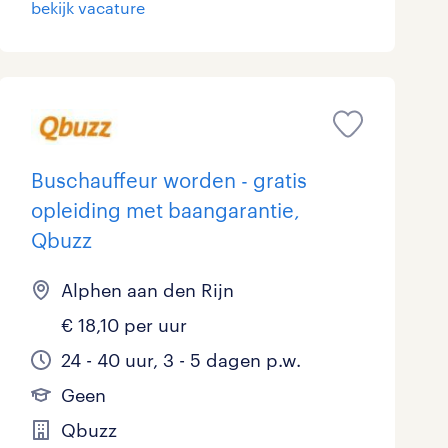
bekijk vacature
Marketing & Communicatie
5
Overheid
12
Schoonmaak
0
Techniek
15
Buschauffeur worden - gratis
opleiding met baangarantie,
Qbuzz
Alphen aan den Rijn
€ 18,10 per uur
24 - 40 uur, 3 - 5 dagen p.w.
Geen
Qbuzz