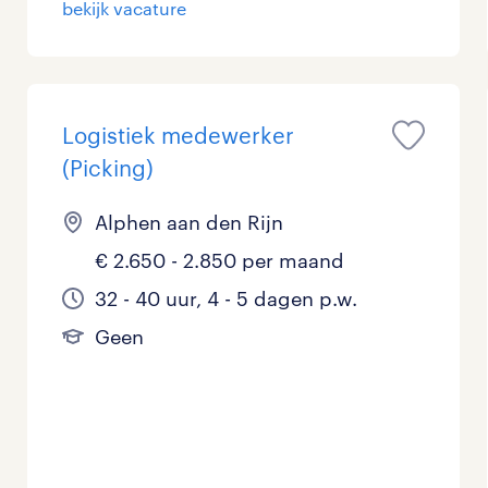
bekijk vacature
Management / Leidinggevend
0
Onderwijs
4
Logistiek medewerker
Personeel & Organisatie
4
(Picking)
Supply chain & procurement
0
Alphen aan den Rijn
Zorg / Verpleging
0
€ 2.650 - 2.850 per maand
32 - 40 uur, 4 - 5 dagen p.w.
Geen