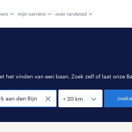
vers
mijn carrière
over randstad
 het vinden van een baan. Zoek zelf of laat onze B
zoek