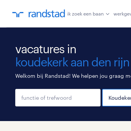
ik zoek een baan
werkge
vacatures in
koudekerk aan den rijn
Welkom bij Randstad! We helpen jou graag met