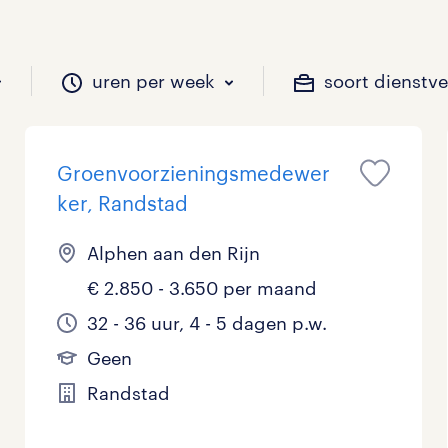
uren per week
soort dienstv
Groenvoorzieningsmedewer
il je werken?
vacatures?
il je werken?
 zou jij willen?
ker, Randstad
Alphen aan den Rijn
€ 2.850 - 3.650 per maand
Beveiliging
Geen
9 - 16 uur
Tijdelijk
44
55
16
0
32 - 36 uur, 4 - 5 dagen p.w.
Chauffeurs
LBO, MAVO, VMBO
33 - 36 uur
45
9
0
Geen
Financieel
Master
0
5
Randstad
Industrieel / Productie
WO
8
30