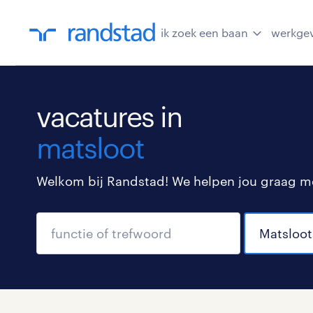
ik zoek een baan
werkge
vacatures in
matsloot
Welkom bij Randstad! We helpen jou graag met