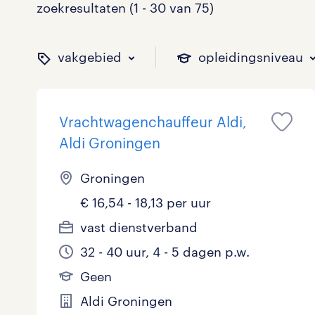
zoekresultaten (1 - 30 van 75)
vakgebied
opleidingsniveau
Vrachtwagenchauffeur Aldi,
binnen welk vakgebied w
op welk niveau zoek je 
hoeveel uren per week w
welk soort dienstverband
Aldi Groningen
Groningen
€ 16,54 - 18,13 per uur
Administratief
Basisonderwijs
0 - 8 uur
Detachering
9
9
2
0
vast dienstverband
Callcenter / Contactcenter
HBO
25 - 32 uur
Vast
16
24
20
12
32 - 40 uur, 4 - 5 dagen p.w.
Engineering
MBO, HAVO, VWO
1
0
Geen
Aldi Groningen
ICT
VMBO/MAVO
8
6
toon 75 resultaten
toon 75 resultaten