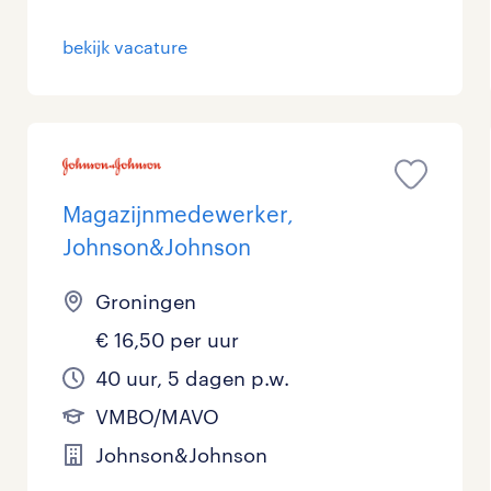
Management / Leidinggevend
0
bekijk vacature
Onderwijs
5
Personeel & Organisatie
2
Supply chain & procurement
0
Magazijnmedewerker,
Zorg / Verpleging
2
Johnson&Johnson
Groningen
€ 16,50 per uur
40 uur, 5 dagen p.w.
VMBO/MAVO
Johnson&Johnson