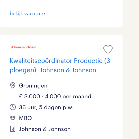
Marketing & Communicatie
0
bekijk vacature
Overheid
4
Schoonmaak
0
Techniek
2
Kwaliteitscoördinator Productie (3
ploegen), Johnson & Johnson
Groningen
€ 3.000 - 4.000 per maand
36 uur, 5 dagen p.w.
MBO
Johnson & Johnson