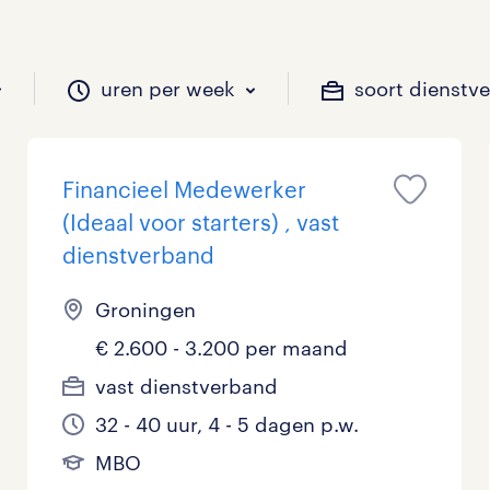
uren per week
soort dienstv
Financieel Medewerker
il je werken?
vacatures?
il je werken?
 zou jij willen?
(Ideaal voor starters) , vast
dienstverband
Groningen
Beveiliging
Geen
9 - 16 uur
Tijdelijk
13
24
6
0
€ 2.600 - 3.200 per maand
Chauffeurs
LBO, MAVO, VMBO
33 - 36 uur
5
11
0
vast dienstverband
Financieel
Master
0
11
32 - 40 uur, 4 - 5 dagen p.w.
MBO
Industrieel / Productie
WO
2
4