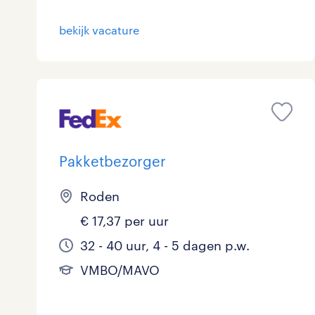
Logistiek
15
bekijk vacature
Medisch
0
toon 75 resultaten
Overig
2
Secretarieel
0
Webcare
0
Pakketbezorger
Roden
€ 17,37 per uur
toon 75 resultaten
32 - 40 uur, 4 - 5 dagen p.w.
VMBO/MAVO