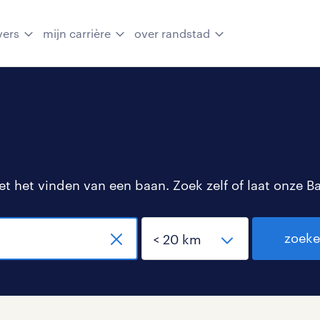
vers
mijn carrière
over randstad
 het vinden van een baan. Zoek zelf of laat onze B
zoek