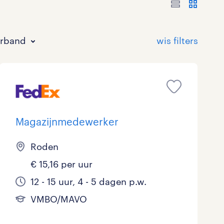
erband
Magazijnmedewerker
Bouw
HAVO/VWO
17 - 24 uur
Tijdelijk met uitzicht op vast
0
20
3
26
Roden
€ 15,16 per uur
Commercieel / Verkoop
MBO
37 - 40+ uur
28
9
1
12 - 15 uur, 4 - 5 dagen p.w.
Horeca / Catering
Ondersteunend onderwijs
2
1
VMBO/MAVO
Juridisch
0