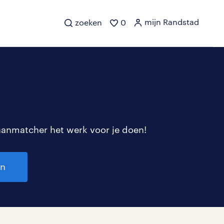
mijn Randstad
zoeken
0
aanmatcher het werk voor je doen!
en