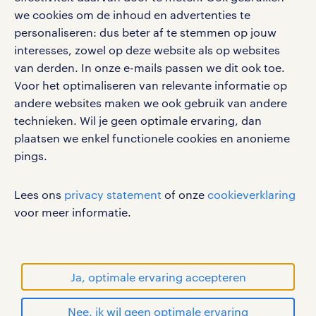
Volg ons voor de leukste content omtrent
we cookies om de inhoud en advertenties te
vacatures, solliciteren en inspiratie.
personaliseren: dus beter af te stemmen op jouw
interesses, zowel op deze website als op websites
van derden. In onze e-mails passen we dit ook toe.
Voor het optimaliseren van relevante informatie op
werken bij randstad
andere websites maken we ook gebruik van andere
gebruikersvoorwaarden
technieken. Wil je geen optimale ervaring, dan
plaatsen we enkel functionele cookies en anonieme
privacystatement
pings.
cookies
disclaimer
Lees ons
privacy statement
of onze
cookieverklaring
sitemap
voor meer informatie.
RANDSTAD, HUMAN FORWARD en SHAPING THE
WORLD OF WORK zijn geregistreerde
handelsmerken van Randstad N.V.
Ja, optimale ervaring accepteren
© Randstad 2026
Nee, ik wil geen optimale ervaring