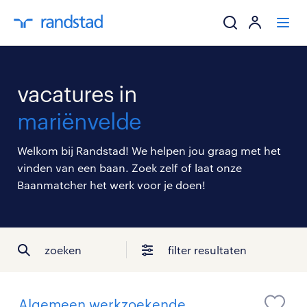
ik zoek een baa
vacatures in
werkgevers
mariënvelde
mijn carrière
Welkom bij Randstad! We helpen jou graag met het
vinden van een baan. Zoek zelf of laat onze
over randstad
Baanmatcher het werk voor je doen!
zoeken
filter resultaten
Algemeen werkzoekende