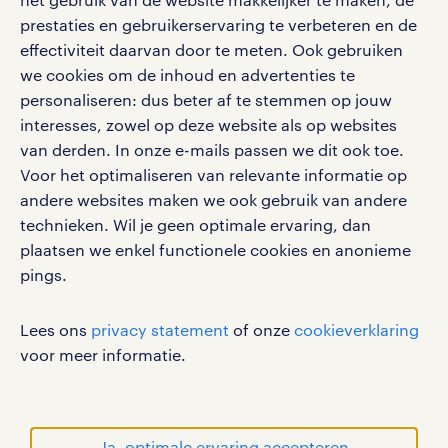
Eenvoudig, snel en overal.
klachten en misstanden
prestaties en gebruikerservaring te verbeteren en de
bruto-netto calculator
apple app store
effectiviteit daarvan door te meten. Ook gebruiken
google play store
we cookies om de inhoud en advertenties te
personaliseren: dus beter af te stemmen op jouw
interesses, zowel op deze website als op websites
van derden. In onze e-mails passen we dit ook toe.
Voor het optimaliseren van relevante informatie op
social media
andere websites maken we ook gebruik van andere
Volg ons voor de leukste content omtrent
technieken. Wil je geen optimale ervaring, dan
vacatures, solliciteren en inspiratie.
plaatsen we enkel functionele cookies en anonieme
pings.
Lees ons
privacy statement
of onze
cookieverklaring
werken bij randstad
voor meer informatie.
gebruikersvoorwaarden
privacystatement
cookies
Ja, optimale ervaring accepteren