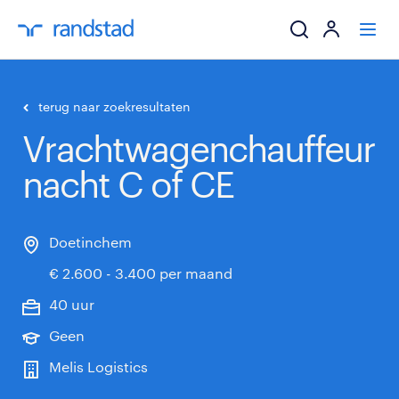
ik zoek een baa
terug naar zoekresultaten
Vrachtwagenchauffeur
werkgevers
nacht C of CE
mijn carrière
over randstad
Doetinchem
€ 2.600 - 3.400 per maand
40 uur
Geen
Melis Logistics