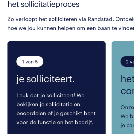
het sollicitatieproces
Zo verloopt het solliciteren via Randstad. Ontde
hoe we jou kunnen helpen om een baan te vinde
1 van 5
2 v
je solliciteert.
het
co
Leuk dat je solliciteert! We
bekijken je sollicitatie en
Onze 
beoordelen of je geschikt bent
We be
voor de functie en het bedrijf.
je ca