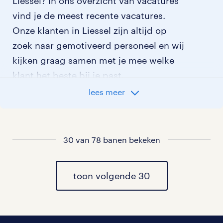
Liessel? In ons overzicht van vacatures
vind je de meest recente vacatures.
Onze klanten in Liessel zijn altijd op
zoek naar gemotiveerd personeel en wij
kijken graag samen met je mee welke
klant het beste bij je past.
lees meer
vacatures rondom Liessel
vacatures in Beek en Donk
30 van 78 banen bekeken
vacatures in Deurne
toon volgende 30
vacatures in Vlierden
vacatures in Neerkant