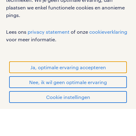
plaatsen we enkel functionele cookies en anonieme
privacystatement
pings.
cookies
disclaimer
Lees ons
privacy statement
of onze
cookieverklaring
sitemap
voor meer informatie.
RANDSTAD, HUMAN FORWARD en SHAPING THE
WORLD OF WORK zijn geregistreerde
handelsmerken van Randstad N.V.
Ja, optimale ervaring accepteren
© Randstad 2026
Nee, ik wil geen optimale ervaring
Cookie instellingen
mijn randstad