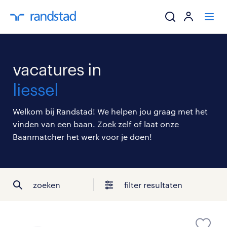
ik zoek een baa
vacatures in
werkgevers
liessel
mijn carrière
Welkom bij Randstad! We helpen jou graag met het
vinden van een baan. Zoek zelf of laat onze
over randstad
Baanmatcher het werk voor je doen!
zoeken
filter resultaten