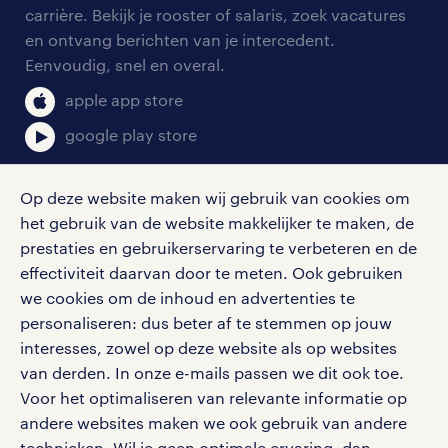
onze vestigingen
blogs en artikelen
carrière. Bekijk je rooster of salaris, zoek vacatures
aanmelden nieuwsbrief
en ontvang berichten van je intercedent.
pers
salarischecker
Eenvoudig, snel en overal.
klachten en misstanden
bruto-netto calculator
apple app store
google play store
Op deze website maken wij gebruik van cookies om
het gebruik van de website makkelijker te maken, de
social media
prestaties en gebruikerservaring te verbeteren en de
effectiviteit daarvan door te meten. Ook gebruiken
Volg ons voor de leukste content omtrent
we cookies om de inhoud en advertenties te
vacatures, solliciteren en inspiratie.
personaliseren: dus beter af te stemmen op jouw
interesses, zowel op deze website als op websites
van derden. In onze e-mails passen we dit ook toe.
Voor het optimaliseren van relevante informatie op
werken bij randstad
andere websites maken we ook gebruik van andere
gebruikersvoorwaarden
technieken. Wil je geen optimale ervaring, dan