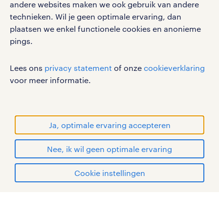
werken bij randstad
andere websites maken we ook gebruik van andere
gebruikersvoorwaarden
technieken. Wil je geen optimale ervaring, dan
plaatsen we enkel functionele cookies en anonieme
privacystatement
pings.
cookies
disclaimer
Lees ons
privacy statement
of onze
cookieverklaring
sitemap
voor meer informatie.
RANDSTAD, HUMAN FORWARD en SHAPING THE
WORLD OF WORK zijn geregistreerde
handelsmerken van Randstad N.V.
Ja, optimale ervaring accepteren
© Randstad 2026
Nee, ik wil geen optimale ervaring
Cookie instellingen
mijn randstad