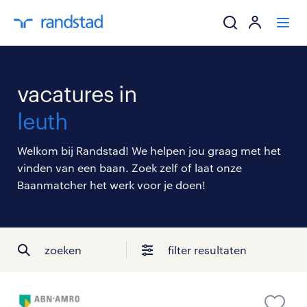
ik zoek een baa
vacatures in
werkgevers
leuth
mijn carrière
Welkom bij Randstad! We helpen jou graag met het
vinden van een baan. Zoek zelf of laat onze
over randstad
Baanmatcher het werk voor je doen!
zoeken
filter resultaten