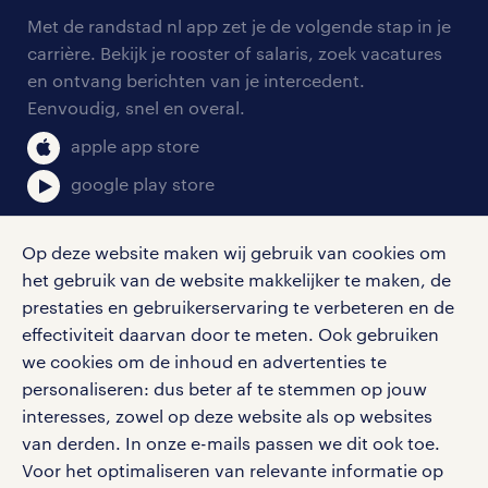
arbeidsvoorwaarden
personeel gezocht
Met de randstad nl app zet je de volgende stap in je
onze vestigingen
blogs en artikelen
carrière. Bekijk je rooster of salaris, zoek vacatures
aanmelden nieuwsbrief
en ontvang berichten van je intercedent.
pers
salarischecker
Eenvoudig, snel en overal.
klachten en misstanden
bruto-netto calculator
apple app store
google play store
Op deze website maken wij gebruik van cookies om
het gebruik van de website makkelijker te maken, de
social media
prestaties en gebruikerservaring te verbeteren en de
effectiviteit daarvan door te meten. Ook gebruiken
Volg ons voor de leukste content omtrent
we cookies om de inhoud en advertenties te
vacatures, solliciteren en inspiratie.
personaliseren: dus beter af te stemmen op jouw
interesses, zowel op deze website als op websites
van derden. In onze e-mails passen we dit ook toe.
Voor het optimaliseren van relevante informatie op