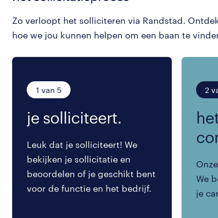
Zo verloopt het solliciteren via Randstad. Ontde
hoe we jou kunnen helpen om een baan te vinde
1 van 5
2 v
je solliciteert.
het
co
Leuk dat je solliciteert! We
bekijken je sollicitatie en
Onze 
beoordelen of je geschikt bent
We be
voor de functie en het bedrijf.
je ca