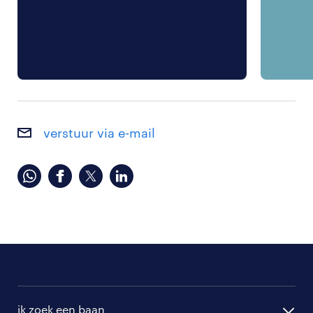
verstuur via e-mail
ik zoek een baan