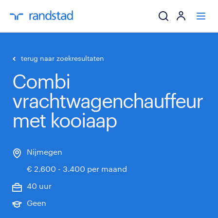
ik zoek een baa
terug naar zoekresultaten
Combi
werkgevers
vrachtwagenchauffeur
mijn carrière
met kooiaap
over randstad
Nijmegen
€ 2.600 - 3.400 per maand
40 uur
Geen