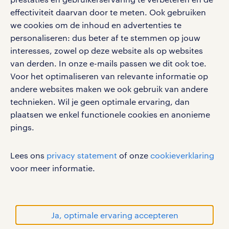
bruto-netto calculator
apple app store
effectiviteit daarvan door te meten. Ook gebruiken
we cookies om de inhoud en advertenties te
google play store
personaliseren: dus beter af te stemmen op jouw
interesses, zowel op deze website als op websites
van derden. In onze e-mails passen we dit ook toe.
Voor het optimaliseren van relevante informatie op
social media
andere websites maken we ook gebruik van andere
technieken. Wil je geen optimale ervaring, dan
Volg ons voor de leukste content omtrent
plaatsen we enkel functionele cookies en anonieme
vacatures, solliciteren en inspiratie.
pings.
Lees ons
privacy statement
of onze
cookieverklaring
voor meer informatie.
werken bij randstad
gebruikersvoorwaarden
privacystatement
Ja, optimale ervaring accepteren
cookies