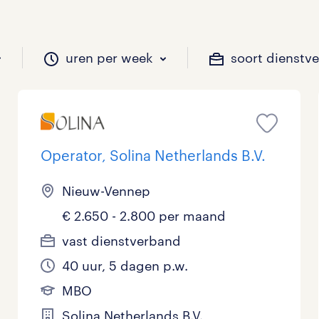
uren per week
soort dienstv
il je werken?
vacatures?
il je werken?
 zou jij willen?
Operator, Solina Netherlands B.V.
Nieuw-Vennep
Beveiliging
Geen
9 - 16 uur
Tijdelijk
61
97
23
4
€ 2.650 - 2.800 per maand
Chauffeurs
LBO, MAVO, VMBO
33 - 36 uur
55
11
0
vast dienstverband
40 uur, 5 dagen p.w.
Financieel
Master
0
5
MBO
Industrieel / Productie
WO
7
28
Solina Netherlands B.V.