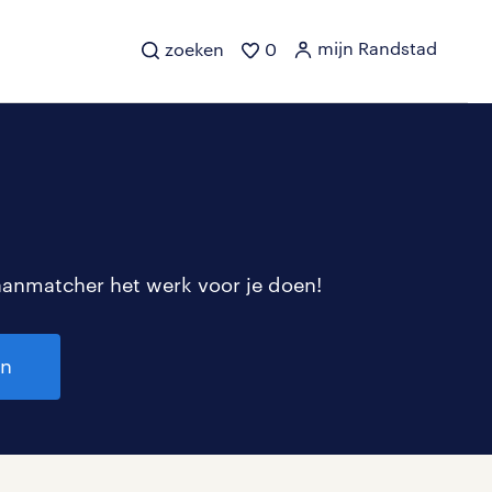
mijn Randstad
zoeken
0
aanmatcher het werk voor je doen!
en