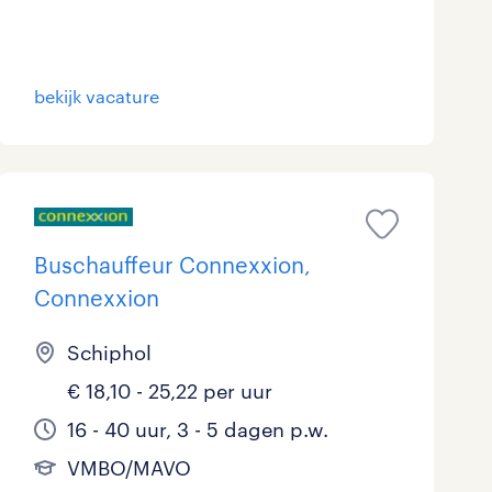
Marketing & Communicatie
4
Overheid
21
bekijk vacature
Schoonmaak
3
Techniek
18
Buschauffeur Connexxion,
Connexxion
Schiphol
€ 18,10 - 25,22 per uur
16 - 40 uur, 3 - 5 dagen p.w.
VMBO/MAVO