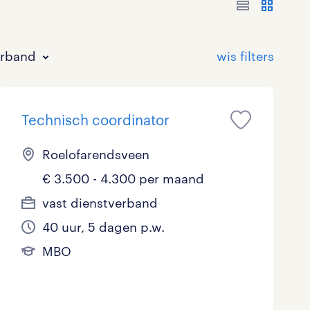
erband
Technisch coordinator
Roelofarendsveen
€ 3.500 - 4.300 per maand
Bouw
HAVO/VWO
17 - 24 uur
Tijdelijk met uitzicht op vast
0
65
2
144
vast dienstverband
40 uur, 5 dagen p.w.
Commercieel / Verkoop
MBO
37 - 40+ uur
105
80
13
MBO
Horeca / Catering
Ondersteunend onderwijs
7
2
Juridisch
2