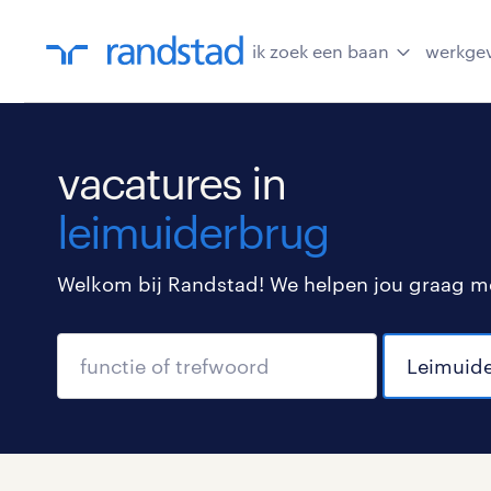
ik zoek een baan
werkge
vacatures in
leimuiderbrug
Welkom bij Randstad! We helpen jou graag met