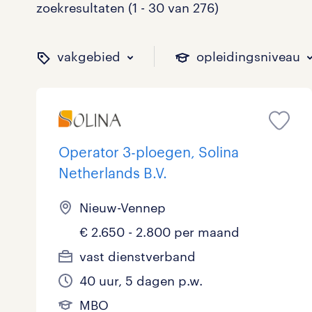
zoekresultaten (1 - 30 van 276)
vakgebied
opleidingsniveau
binnen welk vakgebied w
op welk niveau zoek je 
hoeveel uren per week w
welk soort dienstverband
Operator 3-ploegen, Solina
Netherlands B.V.
Administratief
Basisonderwijs
0 - 8 uur
Detachering
18
4
15
29
Nieuw-Vennep
€ 2.650 - 2.800 per maand
Callcenter / Contactcenter
HBO
25 - 32 uur
Vast
31
35
79
13
vast dienstverband
Engineering
MBO, HAVO, VWO
5
0
40 uur, 5 dagen p.w.
ICT
VMBO/MAVO
3
42
toon 276 resultaten
toon 276 resultaten
MBO