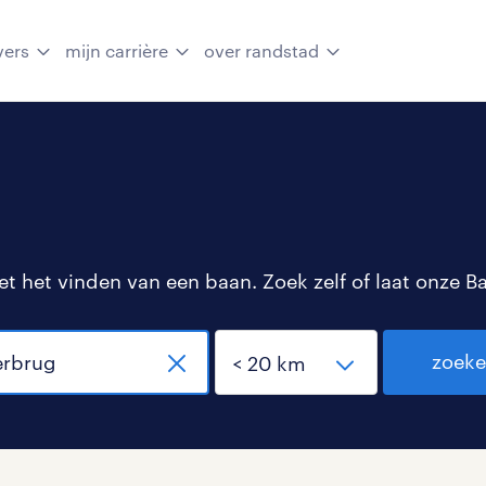
vers
mijn carrière
over randstad
 het vinden van een baan. Zoek zelf of laat onze B
zoek