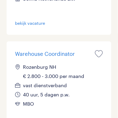
Management / Leidinggevend
3
Onderwijs
3
bekijk vacature
Personeel & Organisatie
5
Supply chain & procurement
0
Warehouse Coordinator
Zorg / Verpleging
0
Rozenburg NH
€ 2.800 - 3.000 per maand
vast dienstverband
40 uur, 5 dagen p.w.
MBO