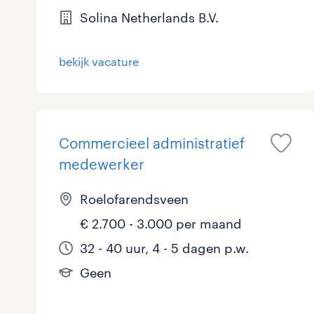
Solina Netherlands B.V.
Logistiek
47
Medisch
7
toon 276 resultaten
bekijk vacature
Overig
13
Secretarieel
2
Commercieel administratief
Webcare
0
medewerker
Roelofarendsveen
toon 276 resultaten
€ 2.700 - 3.000 per maand
32 - 40 uur, 4 - 5 dagen p.w.
Geen