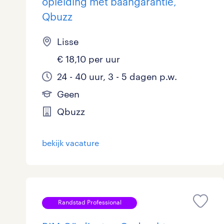
opleiding met baangarantie,
Qbuzz
Lisse
€ 18,10 per uur
24 - 40 uur, 3 - 5 dagen p.w.
Geen
Qbuzz
bekijk vacature
Randstad Professional