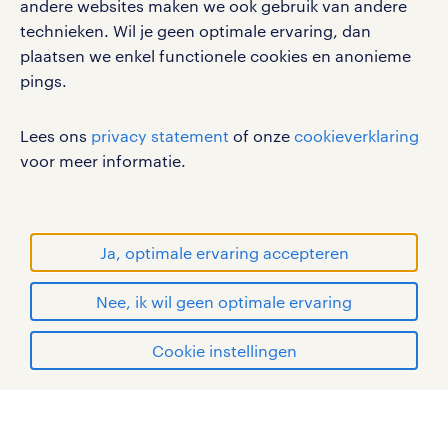
andere websites maken we ook gebruik van andere
vacatures in Drachten
cookies
technieken. Wil je geen optimale ervaring, dan
disclaimer
plaatsen we enkel functionele cookies en anonieme
vacatures in Assen
pings.
sitemap
RANDSTAD, HUMAN FORWARD en SHAPING THE
Lees ons
privacy statement
of onze
cookieverklaring
hoe is het om te werken in leek?
WORLD OF WORK zijn geregistreerde
voor meer informatie.
handelsmerken van Randstad N.V.
Leek is een dorp in de provincie
Groningen, maar grenst ook aan de
© Randstad 2026
provincie Drenthe. Een bekende
Ja, optimale ervaring accepteren
attractie in Leek is het landoed
Nee, ik wil geen optimale ervaring
Nienoord, waarin ook het museum
Nienoord is gevestigd. Leek is goed
Cookie instellingen
bereikbaar via de A7, N372 en de N979.
mijn randstad
Daarbij rijden er verschillende
streekbussen uit de regio, die Leek