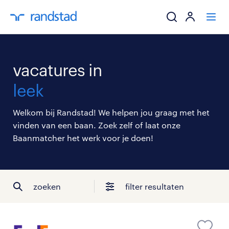
ik zoek een baa
vacatures in
werkgevers
leek
mijn carrière
Welkom bij Randstad! We helpen jou graag met het
vinden van een baan. Zoek zelf of laat onze
over randstad
Baanmatcher het werk voor je doen!
zoeken
filter resultaten