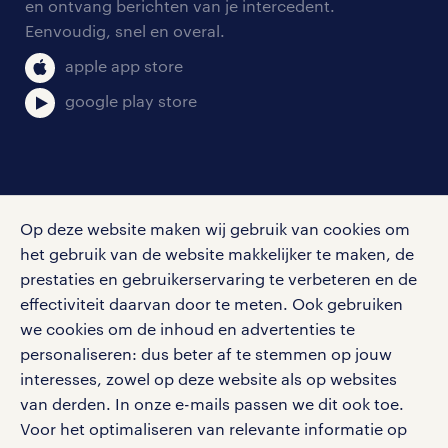
en ontvang berichten van je intercedent.
pers
FrieslandCampina vacatures
salarischecker
Eenvoudig, snel en overal.
klachten en misstanden
bruto-netto calculator
apple app store
Johnson & Johnson vacatures
google play store
KPN vacatures
werk in de buurt van leek
social media
Op deze website maken wij gebruik van cookies om
Meer vacatures en banen bekijken in de
Volg ons voor de leukste content omtrent
het gebruik van de website makkelijker te maken, de
vacatures, solliciteren en inspiratie.
prestaties en gebruikerservaring te verbeteren en de
omgeving van Leek? Bekijk dan ook de
effectiviteit daarvan door te meten. Ook gebruiken
jobboards van plaatsen in de regio:
we cookies om de inhoud en advertenties te
personaliseren: dus beter af te stemmen op jouw
vacatures in Groningen
interesses, zowel op deze website als op websites
werken bij randstad
van derden. In onze e-mails passen we dit ook toe.
vacatures in Dokkum
gebruikersvoorwaarden
Voor het optimaliseren van relevante informatie op
privacystatement