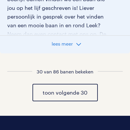
jou op het lijf geschreven is! Liever
persoonlijk in gesprek over het vinden
van een mooie baan in en rond Leek?
Neem dan even contact met ons op. De
contactgegevens van ons
lees meer
dichtstbijzijnde uitzendbureau in Leek
vind je hieronder.
30 van 86 banen bekeken
ons uitzendbureau in regio leek
Wil je graag eerst even in gesprek met
toon volgende 30
iemand van ons voordat je gaat
solliciteren? We brengen dan samen in
kaart welke competenties je hebt en wat
voor werk je zoekt. Zo vinden we zeker