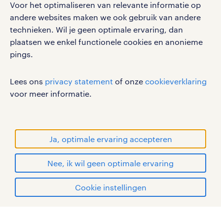
Voor het optimaliseren van relevante informatie op
oplossingen. Ook op het gebied van
werken bij randstad
andere websites maken we ook gebruik van andere
verzekeringen of binnen
gebruikersvoorwaarden
technieken. Wil je geen optimale ervaring, dan
overheidsinstanties is er altijd behoefte
plaatsen we enkel functionele cookies en anonieme
privacystatement
aan goede klantadviseurs.
pings.
cookies
disclaimer
Talloze bedrijven hebben klantadviseur
Lees ons
privacy statement
of onze
cookieverklaring
sitemap
vacatures. Randstad helpt je om jouw
voor meer informatie.
baan als klantadviseur te vinden. Wil je
RANDSTAD, HUMAN FORWARD en SHAPING THE
meer weten over deze baan? Of wat je
WORLD OF WORK zijn geregistreerde
gemiddeld kan verdienen? Lees dan
handelsmerken van Randstad N.V.
Ja, optimale ervaring accepteren
meer over
werken als klantadviseur
.
© Randstad 2026
Nee, ik wil geen optimale ervaring
hoe solliciteer ik voor een baan als
Cookie instellingen
klantadviseur?
mijn randstad
Leuke klantadviseur vacature gezien?