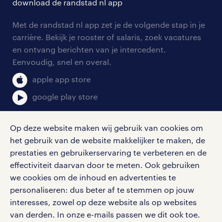
download de randstad nl app
tarieven
contact voor werkgevers
arbeidsvoorwaarden
Het ene moment ben je brandjes aan het
personeel gezocht
Met de randstad nl app zet je de volgende stap in je
onze vestigingen
blussen, terwijl je het volgende moment
blogs en artikelen
carrière. Bekijk je rooster of salaris, zoek vacatures
aanmelden nieuwsbrief
en ontvang berichten van je intercedent.
pers
technisch advies geeft. Dat maakt een
salarischecker
Eenvoudig, snel en overal.
klantadviseur baan zo divers. Je bent
klachten en misstanden
bruto-netto calculator
apple app store
altijd sociaal bezig, maar weet ook hoe
je een boodschap tactisch moet
google play store
brengen. Werken doe je bij de meest
uiteenlopende werkgevers. Misschien
Op deze website maken wij gebruik van cookies om
het gebruik van de website makkelijker te maken, de
werk je wel voor een groot
social media
prestaties en gebruikerservaring te verbeteren en de
internationaal bedrijf of juist voor een
effectiviteit daarvan door te meten. Ook gebruiken
instantie in de publieke sector. Er is alle
Volg ons voor de leukste content omtrent
we cookies om de inhoud en advertenties te
vacatures, solliciteren en inspiratie.
ruimte om je te specialiseren. Houd je
personaliseren: dus beter af te stemmen op jouw
voornamelijk bezig met financieel advies
interesses, zowel op deze website als op websites
van derden. In onze e-mails passen we dit ook toe.
of duik juist in de wereld van duurzame