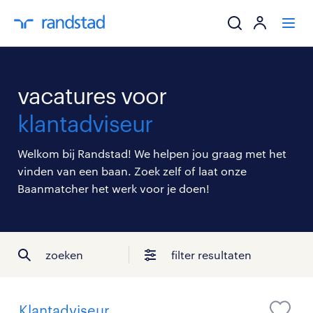
ik zoek een baa
vacatures voor
werkgevers
klantadviseur
mijn carrière
Welkom bij Randstad! We helpen jou graag met het
vinden van een baan. Zoek zelf of laat onze
over randstad
Baanmatcher het werk voor je doen!
zoeken
filter resultaten
Klantadviseur