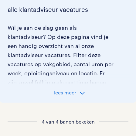
alle klantadviseur vacatures
Wil je aan de slag gaan als
klantadviseur? Op deze pagina vind je
een handig overzicht van al onze
klantadviseur vacatures. Filter deze
vacatures op vakgebied, aantal uren per
week, opleidingsniveau en locatie. Er
zijn zowel fulltime als parttime banen
om uit te kiezen. Daarnaast kun je ook
lees meer
kiezen uit tijdelijke klantadviseur
vacatures of tijdelijke vacatures met
uitzicht op een vaste baan. Klik en scoor
4 van 4 banen bekeken
de baan die werkt voor jou.