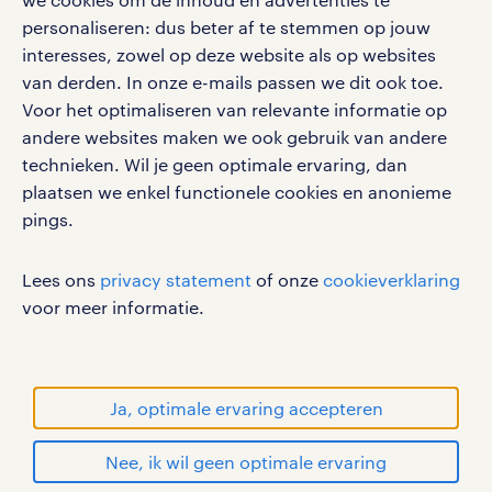
vacatures, solliciteren en inspiratie.
personaliseren: dus beter af te stemmen op jouw
interesses, zowel op deze website als op websites
van derden. In onze e-mails passen we dit ook toe.
Voor het optimaliseren van relevante informatie op
werken bij randstad
andere websites maken we ook gebruik van andere
gebruikersvoorwaarden
technieken. Wil je geen optimale ervaring, dan
plaatsen we enkel functionele cookies en anonieme
privacystatement
pings.
cookies
disclaimer
Lees ons
privacy statement
of onze
cookieverklaring
sitemap
voor meer informatie.
RANDSTAD, HUMAN FORWARD en SHAPING THE
WORLD OF WORK zijn geregistreerde
handelsmerken van Randstad N.V.
Ja, optimale ervaring accepteren
© Randstad 2026
Nee, ik wil geen optimale ervaring