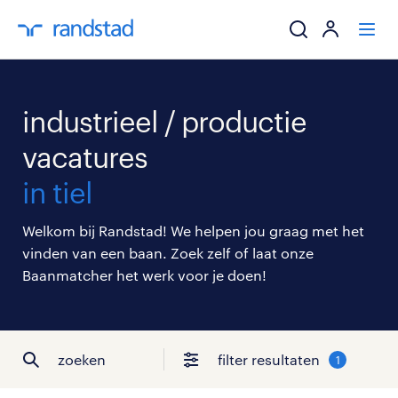
ik zoek een baa
industrieel / productie
werkgevers
vacatures
in tiel
mijn carrière
Welkom bij Randstad! We helpen jou graag met het
over randstad
vinden van een baan. Zoek zelf of laat onze
Baanmatcher het werk voor je doen!
zoeken
filter resultaten
1