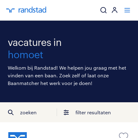
ik zoek een baa
vacatures in
werkgevers
homoet
mijn carrière
Welkom bij Randstad! We helpen jou graag met het
vinden van een baan. Zoek zelf of laat onze
over randstad
Baanmatcher het werk voor je doen!
zoeken
filter resultaten