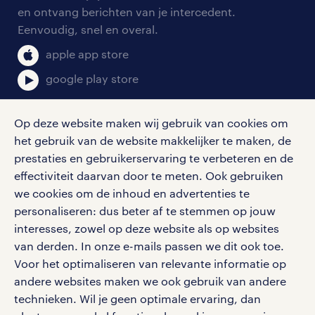
aanmelden nieuwsbrief
en ontvang berichten van je intercedent.
pers
salarischecker
Eenvoudig, snel en overal.
klachten en misstanden
bruto-netto calculator
apple app store
google play store
Op deze website maken wij gebruik van cookies om
het gebruik van de website makkelijker te maken, de
social media
prestaties en gebruikerservaring te verbeteren en de
effectiviteit daarvan door te meten. Ook gebruiken
Volg ons voor de leukste content omtrent
we cookies om de inhoud en advertenties te
vacatures, solliciteren en inspiratie.
personaliseren: dus beter af te stemmen op jouw
interesses, zowel op deze website als op websites
van derden. In onze e-mails passen we dit ook toe.
Voor het optimaliseren van relevante informatie op
werken bij randstad
andere websites maken we ook gebruik van andere
gebruikersvoorwaarden
technieken. Wil je geen optimale ervaring, dan