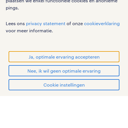
plaatsen we enkel functionele cookies en anonieme
privacystatement
pings.
cookies
disclaimer
Lees ons
privacy statement
of onze
cookieverklaring
sitemap
voor meer informatie.
RANDSTAD, HUMAN FORWARD en SHAPING THE
WORLD OF WORK zijn geregistreerde
handelsmerken van Randstad N.V.
Ja, optimale ervaring accepteren
© Randstad 2026
Nee, ik wil geen optimale ervaring
Cookie instellingen
mijn randstad