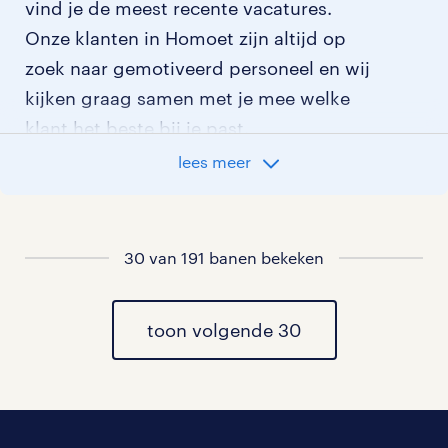
vind je de meest recente vacatures.
Onze klanten in Homoet zijn altijd op
zoek naar gemotiveerd personeel en wij
kijken graag samen met je mee welke
klant het beste bij je past.
lees meer
vacatures rondom Homoet
vacatures in Andelst
30 van 191 banen bekeken
vacatures in Herveld
toon volgende 30
vacatures in Valburg
vacatures in Slijk Ewijk
vacatures in Bemmel