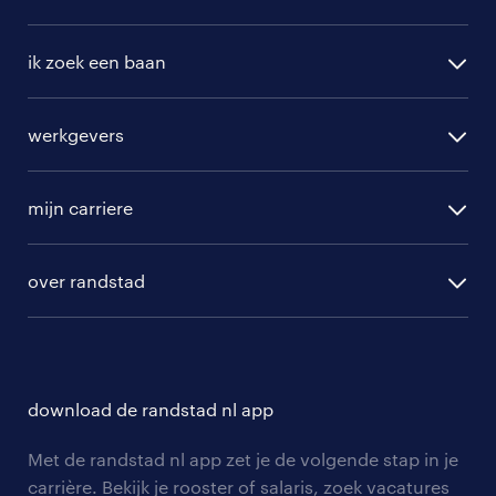
vacatures in Ressen
ik zoek een baan
alle vacatures
werkgevers
randstad operational
vacature aanmelden
randstad professional
mijn carriere
algemene voorwaarden
randstad digital
ontwikkeling
hr-diensten
over randstad
populaire bedrijven
communities
branches
over randstad
careers for expats
opleidingen en trainingen
hr-kenniscentrum
contact voor talent
solliciteren
download de randstad nl app
tarieven
contact voor werkgevers
arbeidsvoorwaarden
personeel gezocht
Met de randstad nl app zet je de volgende stap in je
onze vestigingen
blogs en artikelen
carrière. Bekijk je rooster of salaris, zoek vacatures