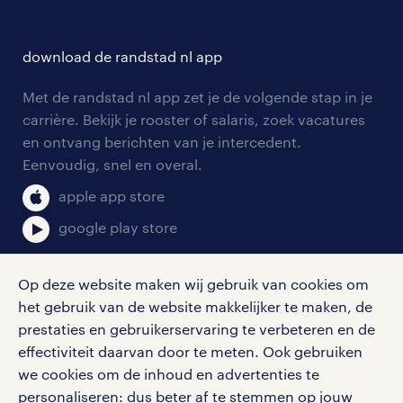
careers for expats
opleidingen en trainingen
hr-kenniscentrum
contact voor talent
solliciteren
download de randstad nl app
tarieven
contact voor werkgevers
arbeidsvoorwaarden
personeel gezocht
Met de randstad nl app zet je de volgende stap in je
onze vestigingen
blogs en artikelen
carrière. Bekijk je rooster of salaris, zoek vacatures
aanmelden nieuwsbrief
en ontvang berichten van je intercedent.
pers
salarischecker
Eenvoudig, snel en overal.
klachten en misstanden
bruto-netto calculator
apple app store
google play store
Op deze website maken wij gebruik van cookies om
het gebruik van de website makkelijker te maken, de
social media
prestaties en gebruikerservaring te verbeteren en de
effectiviteit daarvan door te meten. Ook gebruiken
Volg ons voor de leukste content omtrent
we cookies om de inhoud en advertenties te
vacatures, solliciteren en inspiratie.
personaliseren: dus beter af te stemmen op jouw