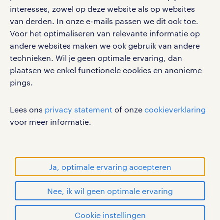
interesses, zowel op deze website als op websites
van derden. In onze e-mails passen we dit ook toe.
Voor het optimaliseren van relevante informatie op
werken bij randstad
andere websites maken we ook gebruik van andere
gebruikersvoorwaarden
technieken. Wil je geen optimale ervaring, dan
plaatsen we enkel functionele cookies en anonieme
privacystatement
pings.
cookies
disclaimer
Lees ons
privacy statement
of onze
cookieverklaring
sitemap
voor meer informatie.
RANDSTAD, HUMAN FORWARD en SHAPING THE
WORLD OF WORK zijn geregistreerde
handelsmerken van Randstad N.V.
Ja, optimale ervaring accepteren
© Randstad 2026
Nee, ik wil geen optimale ervaring
Cookie instellingen