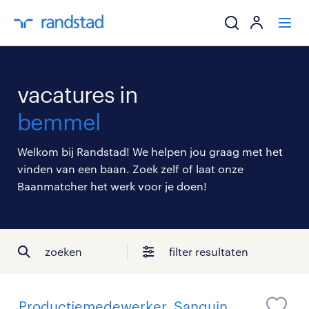
ik zoek een baa
vacatures in
werkgevers
bemmel
mijn carrière
Welkom bij Randstad! We helpen jou graag met het
vinden van een baan. Zoek zelf of laat onze
over randstad
Baanmatcher het werk voor je doen!
zoeken
filter resultaten
Productiemedewerker, Sanquin