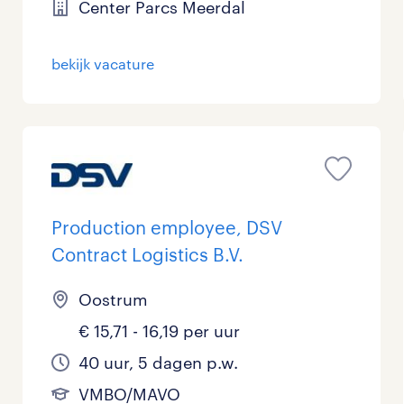
Center Parcs Meerdal
Management / Leidinggevend
0
bekijk vacature
Onderwijs
0
Personeel & Organisatie
2
Supply chain & procurement
0
Zorg / Verpleging
0
Production employee, DSV
Contract Logistics B.V.
Oostrum
€ 15,71 - 16,19 per uur
40 uur, 5 dagen p.w.
VMBO/MAVO