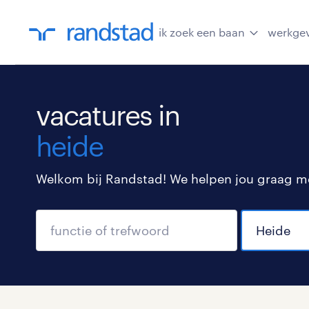
ik zoek een baan
werkge
vacatures in
heide
Welkom bij Randstad! We helpen jou graag met