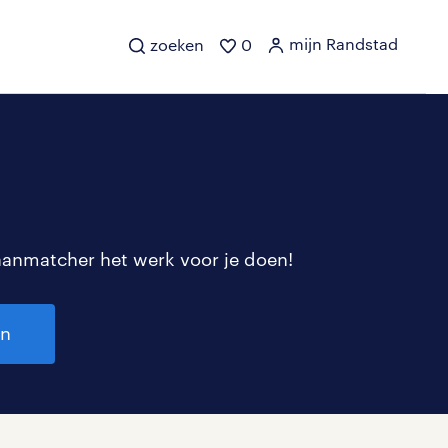
mijn Randstad
zoeken
0
aanmatcher het werk voor je doen!
en