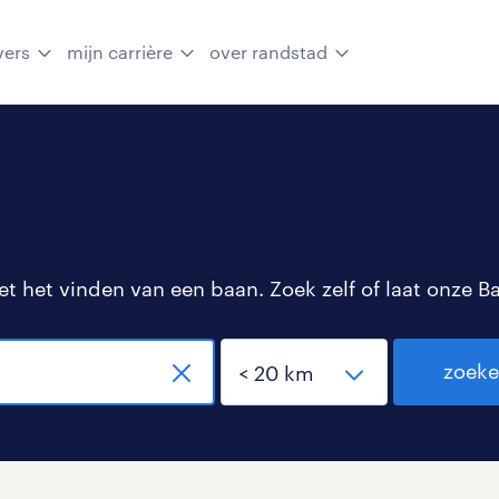
vers
mijn carrière
over randstad
 het vinden van een baan. Zoek zelf of laat onze B
zoek