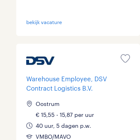
Logistiek
25
bekijk vacature
Medisch
0
toon 50 resultaten
Overig
0
Secretarieel
0
Webcare
0
Warehouse Employee, DSV
Contract Logistics B.V.
toon 50 resultaten
Oostrum
€ 15,55 - 15,87 per uur
40 uur, 5 dagen p.w.
VMBO/MAVO