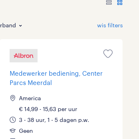
erband
Medewerker bediening, Center
Parcs Meerdal
Bouw
HAVO/VWO
17 - 24 uur
Tijdelijk met uitzicht op vast
0
10
0
33
America
Commercieel / Verkoop
MBO
37 - 40+ uur
13
21
1
€ 14,99 - 15,63 per uur
Horeca / Catering
Ondersteunend onderwijs
4
0
3 - 38 uur, 1 - 5 dagen p.w.
Geen
Juridisch
0