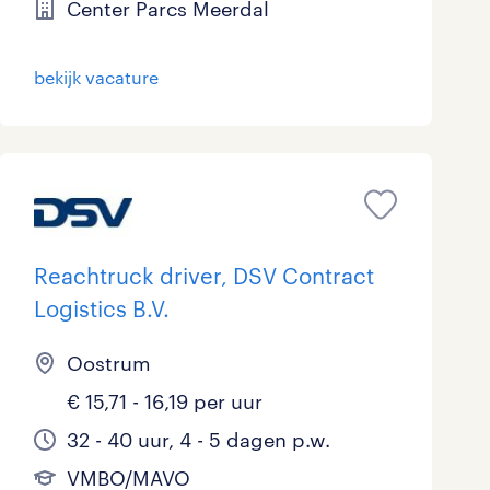
Center Parcs Meerdal
Marketing & Communicatie
0
bekijk vacature
Overheid
0
Schoonmaak
0
Techniek
2
Reachtruck driver, DSV Contract
Logistics B.V.
Oostrum
€ 15,71 - 16,19 per uur
32 - 40 uur, 4 - 5 dagen p.w.
VMBO/MAVO