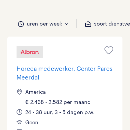
uren per week
soort dienstv
il je werken?
vacatures?
il je werken?
 zou jij willen?
Horeca medewerker, Center Parcs
Meerdal
Beveiliging
Geen
9 - 16 uur
Tijdelijk
16
12
2
0
America
Chauffeurs
LBO, MAVO, VMBO
33 - 36 uur
3
0
0
€ 2.468 - 2.582 per maand
Financieel
Master
0
0
24 - 38 uur, 3 - 5 dagen p.w.
Geen
Industrieel / Productie
WO
0
7