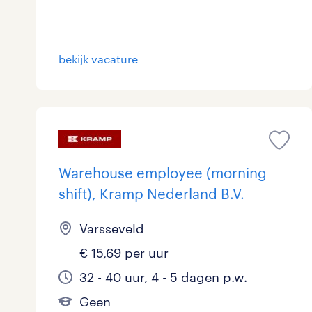
Logistiek
29
Medisch
0
toon 64 resultaten
bekijk vacature
Overig
0
Secretarieel
1
Webcare
0
Warehouse employee (morning
shift), Kramp Nederland B.V.
toon 64 resultaten
Varsseveld
€ 15,69 per uur
32 - 40 uur, 4 - 5 dagen p.w.
Geen