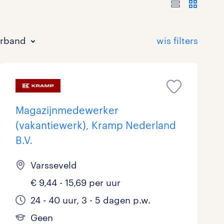
erband
Magazijnmedewerker
(vakantiewerk), Kramp Nederland
B.V.
Bouw
HAVO/VWO
17 - 24 uur
Tijdelijk met uitzicht op vast
0
9
0
50
Varsseveld
Commercieel / Verkoop
MBO
37 - 40+ uur
26
28
2
€ 9,44 - 15,69 per uur
Horeca / Catering
Ondersteunend onderwijs
1
0
24 - 40 uur, 3 - 5 dagen p.w.
Juridisch
0
Geen