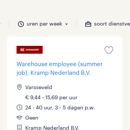
uren per week
soort dienstv
il je werken?
vacatures?
il je werken?
 zou jij willen?
Warehouse employee (summer
job), Kramp Nederland B.V.
Beveiliging
Geen
9 - 16 uur
Tijdelijk
15
9
0
0
Varsseveld
€ 9,44 - 15,69 per uur
Chauffeurs
LBO, MAVO, VMBO
33 - 36 uur
7
2
0
24 - 40 uur, 3 - 5 dagen p.w.
Financieel
Master
0
2
Geen
Industrieel / Productie
WO
0
18
Kramp Nederland B.V.