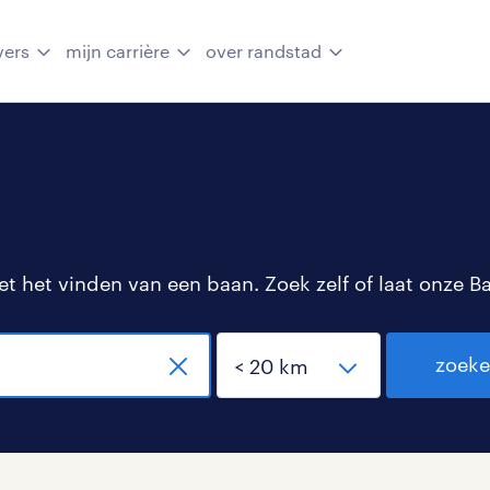
vers
mijn carrière
over randstad
 het vinden van een baan. Zoek zelf of laat onze B
zoek