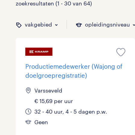
zoekresultaten (1 - 30 van 64)
vakgebied
opleidingsniveau
binnen welk vakgebied w
op welk niveau zoek je 
hoeveel uren per week w
welk soort dienstverband
Productiemedewerker (Wajong of
doelgroepregistratie)
Administratief
Basisonderwijs
0 - 8 uur
Detachering
7
0
0
0
Varsseveld
€ 15,69 per uur
Callcenter / Contactcenter
HBO
25 - 32 uur
Vast
5
1
18
2
32 - 40 uur, 4 - 5 dagen p.w.
Engineering
MBO, HAVO, VWO
0
0
Geen
ICT
VMBO/MAVO
0
22
toon 64 resultaten
toon 64 resultaten