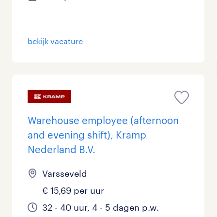
Management / Leidinggevend
0
Onderwijs
0
bekijk vacature
Personeel & Organisatie
0
Supply chain & procurement
0
Zorg / Verpleging
0
Warehouse employee (afternoon
and evening shift), Kramp
Nederland B.V.
Varsseveld
€ 15,69 per uur
32 - 40 uur, 4 - 5 dagen p.w.