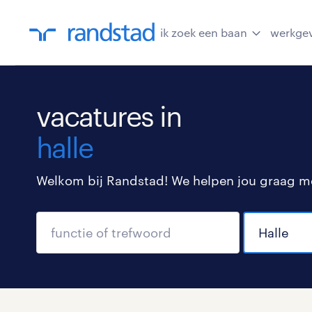
ik zoek een baan
werkge
vacatures in
halle
Welkom bij Randstad! We helpen jou graag met