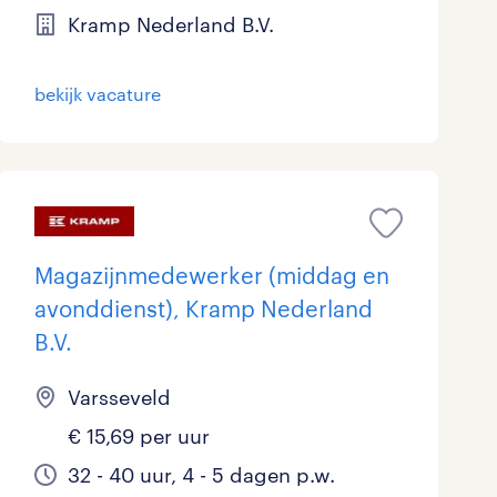
Kramp Nederland B.V.
Marketing & Communicatie
0
Overheid
0
bekijk vacature
Schoonmaak
0
Techniek
2
Magazijnmedewerker (middag en
avonddienst), Kramp Nederland
B.V.
Varsseveld
€ 15,69 per uur
32 - 40 uur, 4 - 5 dagen p.w.