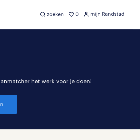
mijn Randstad
zoeken
0
aanmatcher het werk voor je doen!
en