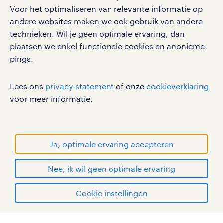
Voor het optimaliseren van relevante informatie op
werken bij randstad
andere websites maken we ook gebruik van andere
gebruikersvoorwaarden
technieken. Wil je geen optimale ervaring, dan
plaatsen we enkel functionele cookies en anonieme
privacystatement
pings.
cookies
disclaimer
Lees ons
privacy statement
of onze
cookieverklaring
sitemap
voor meer informatie.
RANDSTAD, HUMAN FORWARD en SHAPING THE
WORLD OF WORK zijn geregistreerde
handelsmerken van Randstad N.V.
Ja, optimale ervaring accepteren
© Randstad 2026
Nee, ik wil geen optimale ervaring
Cookie instellingen
mijn randstad