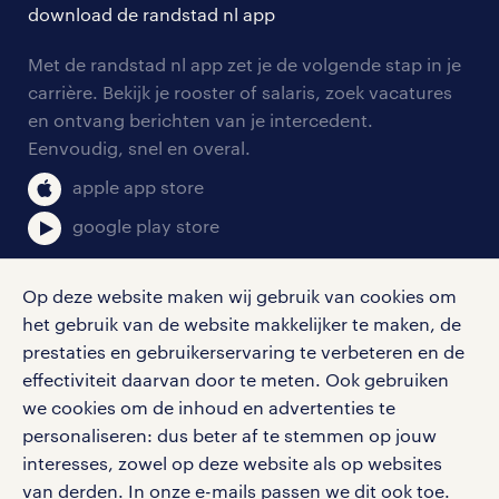
solliciteren
download de randstad nl app
tarieven
contact voor werkgevers
arbeidsvoorwaarden
personeel gezocht
Met de randstad nl app zet je de volgende stap in je
onze vestigingen
blogs en artikelen
carrière. Bekijk je rooster of salaris, zoek vacatures
aanmelden nieuwsbrief
en ontvang berichten van je intercedent.
pers
salarischecker
Eenvoudig, snel en overal.
klachten en misstanden
bruto-netto calculator
apple app store
google play store
Op deze website maken wij gebruik van cookies om
het gebruik van de website makkelijker te maken, de
social media
prestaties en gebruikerservaring te verbeteren en de
effectiviteit daarvan door te meten. Ook gebruiken
Volg ons voor de leukste content omtrent
we cookies om de inhoud en advertenties te
vacatures, solliciteren en inspiratie.
personaliseren: dus beter af te stemmen op jouw
interesses, zowel op deze website als op websites
van derden. In onze e-mails passen we dit ook toe.