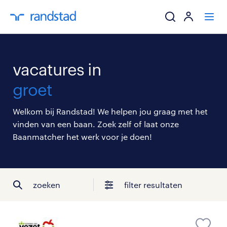
ik zoek een baa
vacatures in
werkgevers
groet
mijn carrière
Welkom bij Randstad! We helpen jou graag met het
vinden van een baan. Zoek zelf of laat onze
over randstad
Baanmatcher het werk voor je doen!
zoeken
filter resultaten