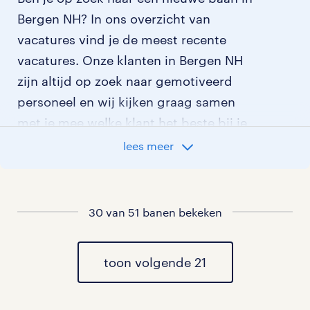
Bergen NH? In ons overzicht van
vacatures vind je de meest recente
vacatures. Onze klanten in Bergen NH
zijn altijd op zoek naar gemotiveerd
personeel en wij kijken graag samen
met je mee welke klant het beste bij je
past.
lees meer
vacatures rondom Bergen NH
30 van 51 banen bekeken
vacatures in Driehuizen
vacatures in Zuidschermer
toon volgende 21
vacatures in Heiloo