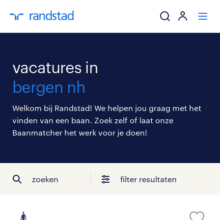
ik zoek een baa
vacatures in
werkgevers
bergen nh
mijn carrière
Welkom bij Randstad! We helpen jou graag met het
vinden van een baan. Zoek zelf of laat onze
over randstad
Baanmatcher het werk voor je doen!
zoeken
filter resultaten