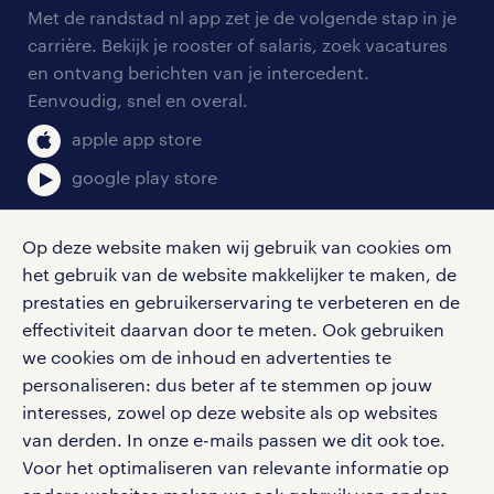
arbeidsvoorwaarden
personeel gezocht
Met de randstad nl app zet je de volgende stap in je
onze vestigingen
blogs en artikelen
carrière. Bekijk je rooster of salaris, zoek vacatures
aanmelden nieuwsbrief
en ontvang berichten van je intercedent.
pers
salarischecker
Eenvoudig, snel en overal.
klachten en misstanden
bruto-netto calculator
apple app store
google play store
Op deze website maken wij gebruik van cookies om
het gebruik van de website makkelijker te maken, de
social media
prestaties en gebruikerservaring te verbeteren en de
effectiviteit daarvan door te meten. Ook gebruiken
Volg ons voor de leukste content omtrent
we cookies om de inhoud en advertenties te
vacatures, solliciteren en inspiratie.
personaliseren: dus beter af te stemmen op jouw
interesses, zowel op deze website als op websites
van derden. In onze e-mails passen we dit ook toe.
Voor het optimaliseren van relevante informatie op
werken bij randstad