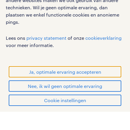
andere websites maken we ook gebruik van andere
gebruikersvoorwaarden
technieken. Wil je geen optimale ervaring, dan
plaatsen we enkel functionele cookies en anonieme
privacystatement
pings.
cookies
disclaimer
Lees ons
privacy statement
of onze
cookieverklaring
sitemap
voor meer informatie.
RANDSTAD, HUMAN FORWARD en SHAPING THE
WORLD OF WORK zijn geregistreerde
handelsmerken van Randstad N.V.
Ja, optimale ervaring accepteren
© Randstad 2026
Nee, ik wil geen optimale ervaring
Cookie instellingen
mijn randstad