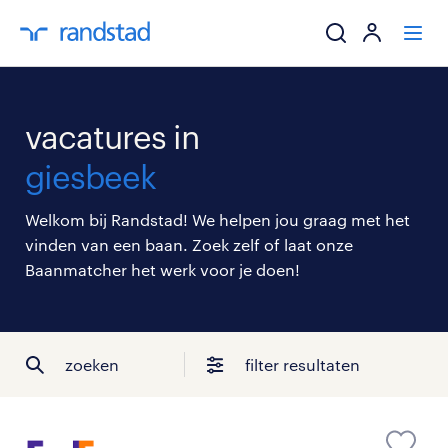
ik zoek een baa
vacatures in
werkgevers
giesbeek
mijn carrière
Welkom bij Randstad! We helpen jou graag met het
vinden van een baan. Zoek zelf of laat onze
over randstad
Baanmatcher het werk voor je doen!
zoeken
filter resultaten