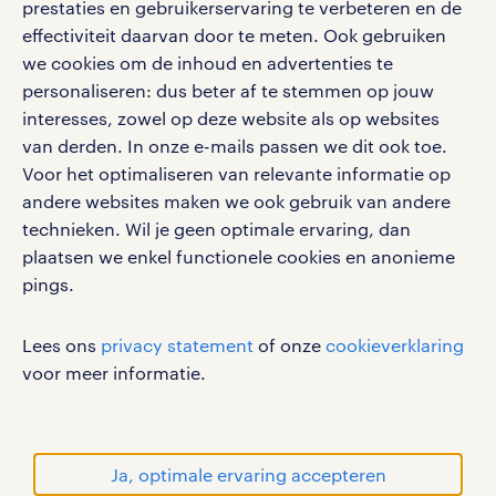
prestaties en gebruikerservaring te verbeteren en de
effectiviteit daarvan door te meten. Ook gebruiken
Volg ons voor de leukste content omtrent
we cookies om de inhoud en advertenties te
vacatures, solliciteren en inspiratie.
personaliseren: dus beter af te stemmen op jouw
interesses, zowel op deze website als op websites
van derden. In onze e-mails passen we dit ook toe.
Voor het optimaliseren van relevante informatie op
werken bij randstad
andere websites maken we ook gebruik van andere
gebruikersvoorwaarden
technieken. Wil je geen optimale ervaring, dan
plaatsen we enkel functionele cookies en anonieme
privacystatement
pings.
cookies
disclaimer
Lees ons
privacy statement
of onze
cookieverklaring
sitemap
voor meer informatie.
RANDSTAD, HUMAN FORWARD en SHAPING THE
WORLD OF WORK zijn geregistreerde
handelsmerken van Randstad N.V.
Ja, optimale ervaring accepteren