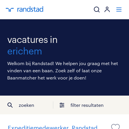
ik zoek een baa
vacatures in
werkgevers
erichem
mijn carrière
Welkom bij Randstad! We helpen jou graag met het
vinden van een baan. Zoek zelf of laat onze
over randstad
Baanmatcher het werk voor je doen!
zoeken
filter resultaten
Expeditiemedewerker, Randstad