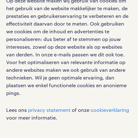
Op deze website maken wij gebruik van cookies om
het gebruik van de website makkelijker te maken, de
social media
prestaties en gebruikerservaring te verbeteren en de
effectiviteit daarvan door te meten. Ook gebruiken
Volg ons voor de leukste content omtrent
we cookies om de inhoud en advertenties te
vacatures, solliciteren en inspiratie.
personaliseren: dus beter af te stemmen op jouw
interesses, zowel op deze website als op websites
van derden. In onze e-mails passen we dit ook toe.
Voor het optimaliseren van relevante informatie op
werken bij randstad
andere websites maken we ook gebruik van andere
gebruikersvoorwaarden
technieken. Wil je geen optimale ervaring, dan
plaatsen we enkel functionele cookies en anonieme
privacystatement
pings.
cookies
disclaimer
Lees ons
privacy statement
of onze
cookieverklaring
sitemap
voor meer informatie.
RANDSTAD, HUMAN FORWARD en SHAPING THE
WORLD OF WORK zijn geregistreerde