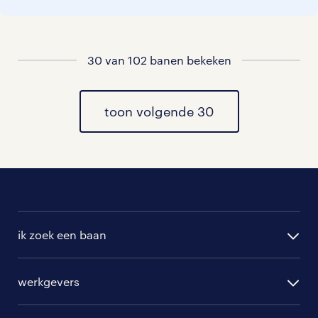
vacatures rondom Erichem
vacatures in Beusichem
30 van 102 banen bekeken
vacatures in Asch
toon volgende 30
vacatures in Buren
vacatures in Ravenswaaij
vacatures in Everdingen
vacatures in Zijderveld
ik zoek een baan
alle vacatures
werkgevers
randstad operational