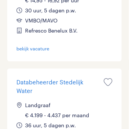
€ 14,95 - 16,92 per uur
30 uur, 5 dagen p.w.
VMBO/MAVO
Refresco Benelux B.V.
bekijk vacature
Databeheerder Stedelijk
Water
Landgraaf
€ 4.199 - 4.437 per maand
36 uur, 5 dagen p.w.