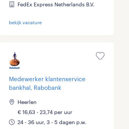
FedEx Express Netherlands B.V.
Marketing & Communicatie
1
Overheid
1
bekijk vacature
Schoonmaak
0
Techniek
7
Medewerker klantenservice
bankhal, Rabobank
Heerlen
€ 16,63 - 23,74 per uur
24 - 36 uur, 3 - 5 dagen p.w.