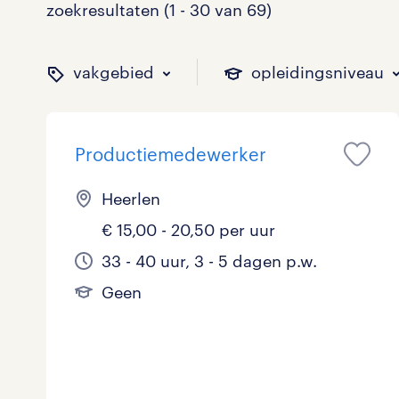
zoekresultaten (1 - 30 van 69)
vakgebied
opleidingsniveau
Productiemedewerker
binnen welk vakgebied w
op welk niveau zoek je 
hoeveel uren per week w
welk soort dienstverband
Heerlen
€ 15,00 - 20,50 per uur
Administratief
Basisonderwijs
0 - 8 uur
Detachering
4
1
5
0
33 - 40 uur, 3 - 5 dagen p.w.
Geen
Callcenter / Contactcenter
HBO
25 - 32 uur
Vast
1
11
19
16
Engineering
MBO, HAVO, VWO
0
0
ICT
VMBO/MAVO
2
10
toon 69 resultaten
toon 69 resultaten