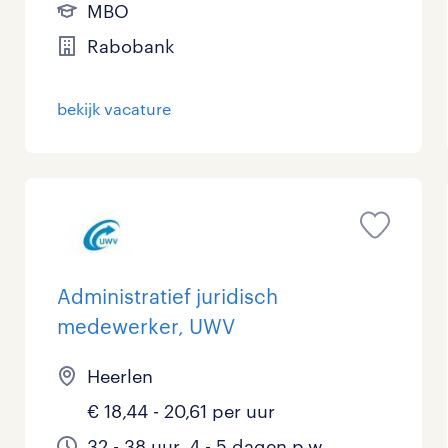
MBO
Rabobank
bekijk vacature
Administratief juridisch
medewerker, UWV
Heerlen
€ 18,44 - 20,61 per uur
32 - 38 uur, 4 - 5 dagen p.w.