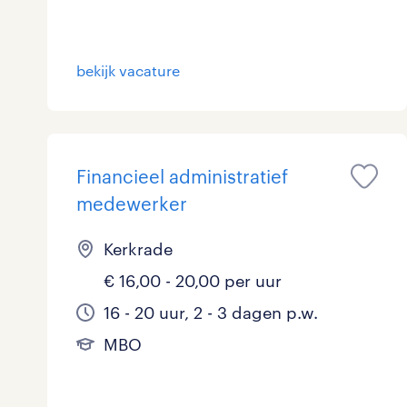
Logistiek
13
Medisch
0
bekijk vacature
toon 69 resultaten
Overig
2
Secretarieel
1
Financieel administratief
Webcare
0
medewerker
Kerkrade
€ 16,00 - 20,00 per uur
toon 69 resultaten
16 - 20 uur, 2 - 3 dagen p.w.
MBO