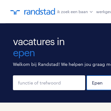
ik zoek een baan
werkge
vacatures in
epen
Welkom bij Randstad! We helpen jou graag met