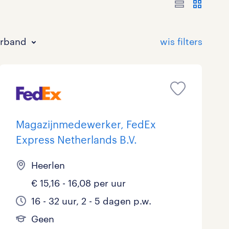
erband
Magazijnmedewerker, FedEx
Express Netherlands B.V.
Bouw
HAVO/VWO
17 - 24 uur
Tijdelijk met uitzicht op vast
0
7
0
41
Heerlen
Commercieel / Verkoop
MBO
37 - 40+ uur
36
21
4
€ 15,16 - 16,08 per uur
Horeca / Catering
Ondersteunend onderwijs
0
0
16 - 32 uur, 2 - 5 dagen p.w.
Geen
Juridisch
0