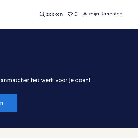
mijn Randstad
zoeken
0
aanmatcher het werk voor je doen!
en