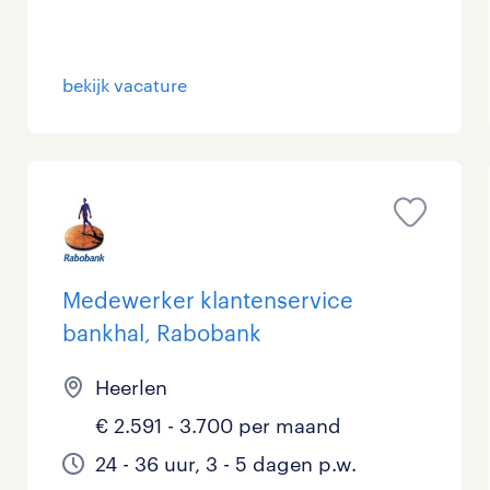
Management / Leidinggevend
0
Onderwijs
5
bekijk vacature
Personeel & Organisatie
0
Supply chain & procurement
0
Zorg / Verpleging
0
Medewerker klantenservice
bankhal, Rabobank
Heerlen
€ 2.591 - 3.700 per maand
24 - 36 uur, 3 - 5 dagen p.w.