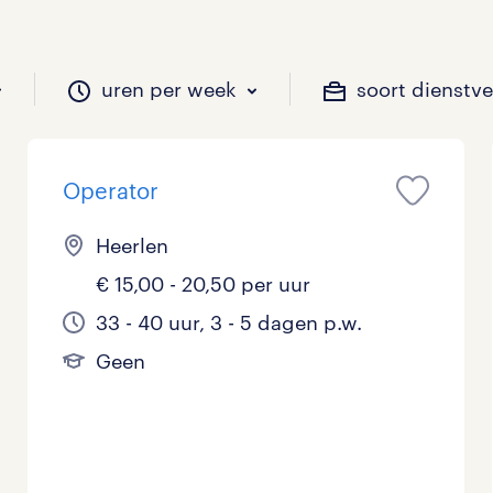
uren per week
soort dienstv
Operator
il je werken?
vacatures?
il je werken?
 zou jij willen?
Heerlen
€ 15,00 - 20,50 per uur
Beveiliging
Geen
9 - 16 uur
Tijdelijk
12
26
8
0
33 - 40 uur, 3 - 5 dagen p.w.
Geen
Chauffeurs
LBO, MAVO, VMBO
33 - 36 uur
4
10
0
Financieel
Master
0
1
Industrieel / Productie
WO
1
7