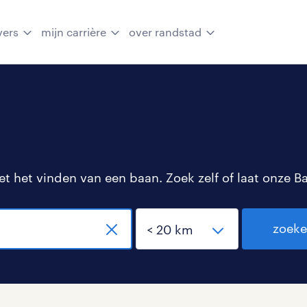
vers
mijn carrière
over randstad
 het vinden van een baan. Zoek zelf of laat onze B
zoek