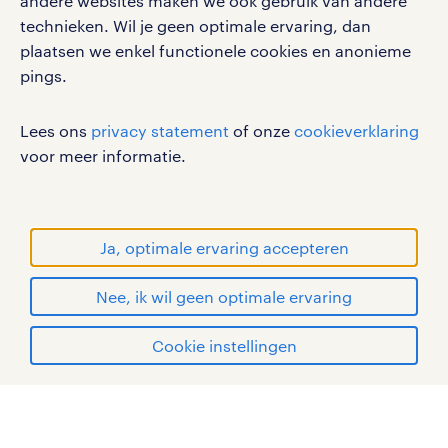
andere websites maken we ook gebruik van andere
gebruikersvoorwaarden
technieken. Wil je geen optimale ervaring, dan
plaatsen we enkel functionele cookies en anonieme
privacystatement
pings.
cookies
disclaimer
Lees ons
privacy statement
of onze
cookieverklaring
sitemap
voor meer informatie.
RANDSTAD, HUMAN FORWARD en SHAPING THE
WORLD OF WORK zijn geregistreerde
handelsmerken van Randstad N.V.
Ja, optimale ervaring accepteren
© Randstad 2026
Nee, ik wil geen optimale ervaring
Cookie instellingen
mijn randstad