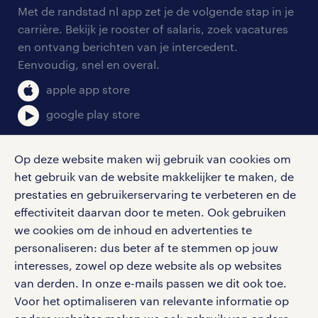
arbeidsvoorwaarden
personeel gezocht
Met de randstad nl app zet je de volgende stap in je
onze vestigingen
blogs en artikelen
carrière. Bekijk je rooster of salaris, zoek vacatures
aanmelden nieuwsbrief
en ontvang berichten van je intercedent.
pers
salarischecker
Eenvoudig, snel en overal.
klachten en misstanden
bruto-netto calculator
apple app store
google play store
Op deze website maken wij gebruik van cookies om
het gebruik van de website makkelijker te maken, de
social media
prestaties en gebruikerservaring te verbeteren en de
effectiviteit daarvan door te meten. Ook gebruiken
Volg ons voor de leukste content omtrent
we cookies om de inhoud en advertenties te
vacatures, solliciteren en inspiratie.
personaliseren: dus beter af te stemmen op jouw
interesses, zowel op deze website als op websites
van derden. In onze e-mails passen we dit ook toe.
Voor het optimaliseren van relevante informatie op
werken bij randstad