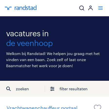
ik zoek een baa
vacatures in
werkgevers
de veenhoop
mijn carrière
Welkom bij Randstad! We helpen jou graag met het
vinden van een baan. Zoek zelf of laat onze
over randstad
Baanmatcher het werk voor je doen!
zoeken
filter resultaten
Vrachtwagenchauffeur portaal,