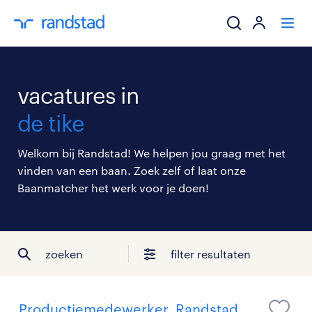
ik zoek een baa
vacatures in
werkgevers
de tike
mijn carrière
Welkom bij Randstad! We helpen jou graag met het
vinden van een baan. Zoek zelf of laat onze
over randstad
Baanmatcher het werk voor je doen!
zoeken
filter resultaten
Productiemedewerker, Randstad