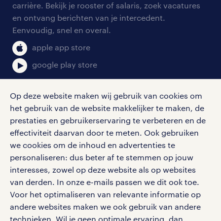
blogs en artikelen
carrière. Bekijk je rooster of salaris, zoek vacatures
aanmelden nieuwsbrief
en ontvang berichten van je intercedent.
pers
salarischecker
Eenvoudig, snel en overal.
klachten en misstanden
bruto-netto calculator
apple app store
google play store
Op deze website maken wij gebruik van cookies om
het gebruik van de website makkelijker te maken, de
social media
prestaties en gebruikerservaring te verbeteren en de
effectiviteit daarvan door te meten. Ook gebruiken
Volg ons voor de leukste content omtrent
we cookies om de inhoud en advertenties te
vacatures, solliciteren en inspiratie.
personaliseren: dus beter af te stemmen op jouw
interesses, zowel op deze website als op websites
van derden. In onze e-mails passen we dit ook toe.
Voor het optimaliseren van relevante informatie op
werken bij randstad
andere websites maken we ook gebruik van andere
gebruikersvoorwaarden
technieken. Wil je geen optimale ervaring, dan