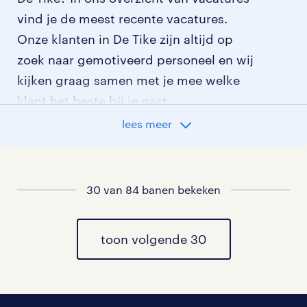
vind je de meest recente vacatures.
Onze klanten in De Tike zijn altijd op
zoek naar gemotiveerd personeel en wij
kijken graag samen met je mee welke
klant het beste bij je past.
lees meer
vacatures rondom De Tike
vacatures in De Veenhoop
30 van 84 banen bekeken
vacatures in Nijega
toon volgende 30
vacatures in Opeinde
vacatures in Rottevalle