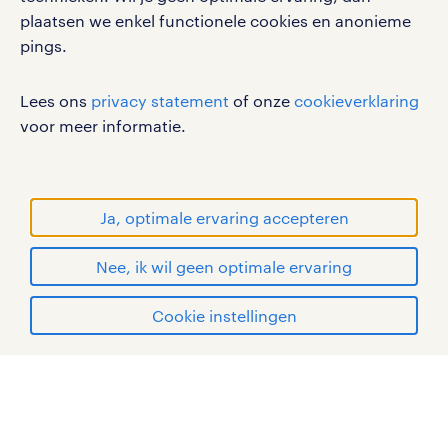
plaatsen we enkel functionele cookies en anonieme
privacystatement
pings.
cookies
disclaimer
Lees ons
privacy statement
of onze
cookieverklaring
sitemap
voor meer informatie.
RANDSTAD, HUMAN FORWARD en SHAPING THE
WORLD OF WORK zijn geregistreerde
handelsmerken van Randstad N.V.
Ja, optimale ervaring accepteren
© Randstad 2026
Nee, ik wil geen optimale ervaring
Cookie instellingen
mijn randstad