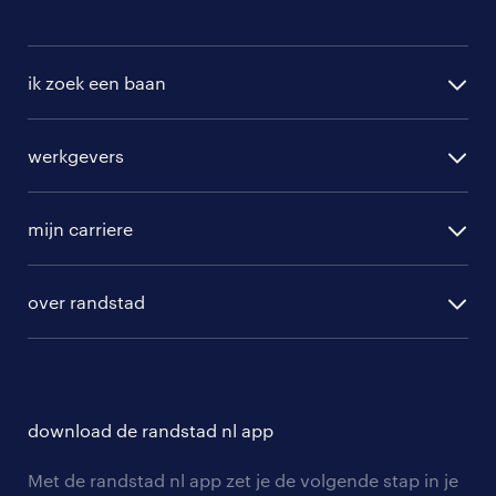
vacatures in Drachtstercompagnie
vacatures in Houtigehage
ik zoek een baan
alle vacatures
werkgevers
randstad operational
vacature aanmelden
randstad professional
mijn carriere
algemene voorwaarden
randstad digital
ontwikkeling
hr-diensten
over randstad
populaire bedrijven
communities
branches
over randstad
careers for expats
opleidingen en trainingen
hr-kenniscentrum
contact voor talent
solliciteren
download de randstad nl app
tarieven
contact voor werkgevers
arbeidsvoorwaarden
personeel gezocht
Met de randstad nl app zet je de volgende stap in je
onze vestigingen