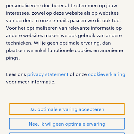
vacatures, solliciteren en inspiratie.
personaliseren: dus beter af te stemmen op jouw
interesses, zowel op deze website als op websites
van derden. In onze e-mails passen we dit ook toe.
Voor het optimaliseren van relevante informatie op
werken bij randstad
andere websites maken we ook gebruik van andere
gebruikersvoorwaarden
technieken. Wil je geen optimale ervaring, dan
plaatsen we enkel functionele cookies en anonieme
privacystatement
pings.
cookies
disclaimer
Lees ons
privacy statement
of onze
cookieverklaring
sitemap
voor meer informatie.
RANDSTAD, HUMAN FORWARD en SHAPING THE
WORLD OF WORK zijn geregistreerde
handelsmerken van Randstad N.V.
Ja, optimale ervaring accepteren
© Randstad 2026
Nee, ik wil geen optimale ervaring