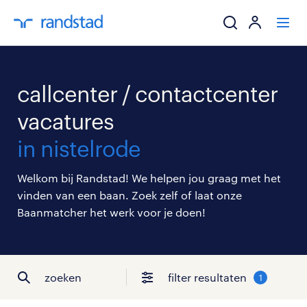
ik zoek een baa
callcenter / contactcenter
werkgevers
vacatures
in nistelrode
mijn carrière
Welkom bij Randstad! We helpen jou graag met het
over randstad
vinden van een baan. Zoek zelf of laat onze
Baanmatcher het werk voor je doen!
zoeken
filter resultaten
1