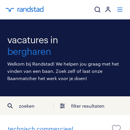
ik zoek een baa
vacatures in
werkgevers
bergharen
mijn carrière
Welkom bij Randstad! We helpen jou graag met het
vinden van een baan. Zoek zelf of laat onze
over randstad
Baanmatcher het werk voor je doen!
zoeken
filter resultaten
technisch commercieel