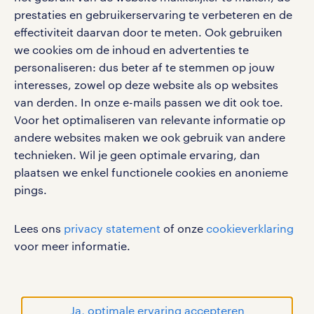
vacatures, solliciteren en inspiratie.
prestaties en gebruikerservaring te verbeteren en de
effectiviteit daarvan door te meten. Ook gebruiken
we cookies om de inhoud en advertenties te
personaliseren: dus beter af te stemmen op jouw
interesses, zowel op deze website als op websites
werken bij randstad
van derden. In onze e-mails passen we dit ook toe.
gebruikersvoorwaarden
Voor het optimaliseren van relevante informatie op
privacystatement
andere websites maken we ook gebruik van andere
cookies
technieken. Wil je geen optimale ervaring, dan
disclaimer
plaatsen we enkel functionele cookies en anonieme
pings.
sitemap
RANDSTAD, HUMAN FORWARD en SHAPING THE
Lees ons
privacy statement
of onze
cookieverklaring
WORLD OF WORK zijn geregistreerde
voor meer informatie.
handelsmerken van Randstad N.V.
© Randstad 2026
Ja, optimale ervaring accepteren