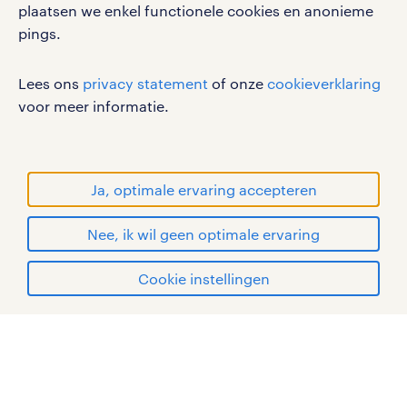
plaatsen we enkel functionele cookies en anonieme
privacystatement
pings.
cookies
disclaimer
Lees ons
privacy statement
of onze
cookieverklaring
sitemap
voor meer informatie.
RANDSTAD, HUMAN FORWARD en SHAPING THE
WORLD OF WORK zijn geregistreerde
handelsmerken van Randstad N.V.
Ja, optimale ervaring accepteren
© Randstad 2026
Nee, ik wil geen optimale ervaring
Cookie instellingen
mijn randstad