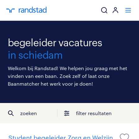
ik zoek een baa
begeleider vacatures
werkgevers
in schiedam
mijn carrière
Welkom bij Randstad! We helpen jou graag met het
vinden van een baan. Zoek zelf of laat onze
over randstad
Baanmatcher het werk voor je doen!
zoeken
filter resultaten
Student begeleider Zorg en Welzijn