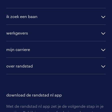
ik zoek een baan
alle vacatures
werkgevers
randstad operational
vacature aanmelden
randstad professional
mijn carriere
algemene voorwaarden
randstad digital
ontwikkeling
hr-diensten
over randstad
populaire bedrijven
communities
branches
over randstad
careers for expats
opleidingen en trainingen
hr-kenniscentrum
contact voor talent
solliciteren
download de randstad nl app
tarieven
contact voor werkgevers
arbeidsvoorwaarden
personeel gezocht
Met de randstad nl app zet je de volgende stap in je
onze vestigingen