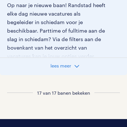
Op naar je nieuwe baan! Randstad heeft
elke dag nieuwe vacatures als
begeleider in schiedam voor je
beschikbaar. Parttime of fulltime aan de
slag in schiedam? Via de filters aan de
bovenkant van het overzicht van
vacatures kan je jouw opties verder
aangeven!
lees meer
Staat jouw nieuwe baan er niet bij?
Bekijk dan hier
17 van 17 banen bekeken
alle vacatures in schiedam
of hier
al onze begeleider vacatures
.