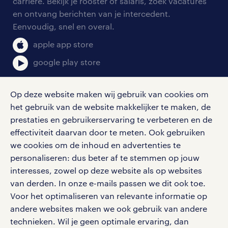
blogs en artikelen
carrière. Bekijk je rooster of salaris, zoek vacatures
aanmelden nieuwsbrief
en ontvang berichten van je intercedent.
pers
salarischecker
Eenvoudig, snel en overal.
klachten en misstanden
bruto-netto calculator
apple app store
google play store
Op deze website maken wij gebruik van cookies om
het gebruik van de website makkelijker te maken, de
social media
prestaties en gebruikerservaring te verbeteren en de
effectiviteit daarvan door te meten. Ook gebruiken
Volg ons voor de leukste content omtrent
we cookies om de inhoud en advertenties te
vacatures, solliciteren en inspiratie.
personaliseren: dus beter af te stemmen op jouw
interesses, zowel op deze website als op websites
van derden. In onze e-mails passen we dit ook toe.
Voor het optimaliseren van relevante informatie op
werken bij randstad
andere websites maken we ook gebruik van andere
gebruikersvoorwaarden
technieken. Wil je geen optimale ervaring, dan