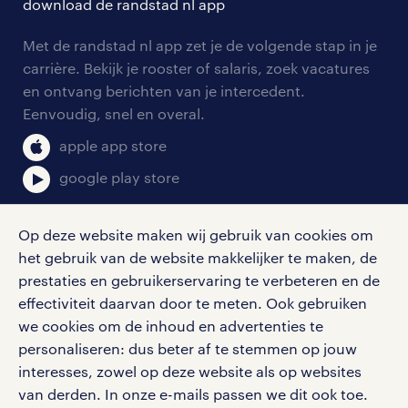
download de randstad nl app
tarieven
contact voor werkgevers
arbeidsvoorwaarden
personeel gezocht
Met de randstad nl app zet je de volgende stap in je
onze vestigingen
blogs en artikelen
carrière. Bekijk je rooster of salaris, zoek vacatures
aanmelden nieuwsbrief
en ontvang berichten van je intercedent.
pers
salarischecker
Eenvoudig, snel en overal.
klachten en misstanden
bruto-netto calculator
apple app store
google play store
Op deze website maken wij gebruik van cookies om
het gebruik van de website makkelijker te maken, de
social media
prestaties en gebruikerservaring te verbeteren en de
effectiviteit daarvan door te meten. Ook gebruiken
Volg ons voor de leukste content omtrent
we cookies om de inhoud en advertenties te
vacatures, solliciteren en inspiratie.
personaliseren: dus beter af te stemmen op jouw
interesses, zowel op deze website als op websites
van derden. In onze e-mails passen we dit ook toe.