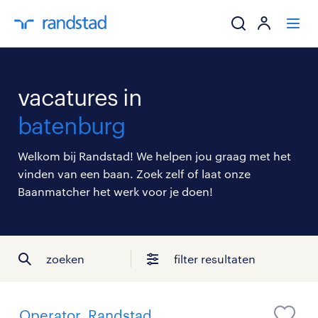
ik zoek een baa
vacatures in
werkgevers
batenburg
mijn carrière
Welkom bij Randstad! We helpen jou graag met het
vinden van een baan. Zoek zelf of laat onze
over randstad
Baanmatcher het werk voor je doen!
zoeken
filter resultaten
Operator, Randstad