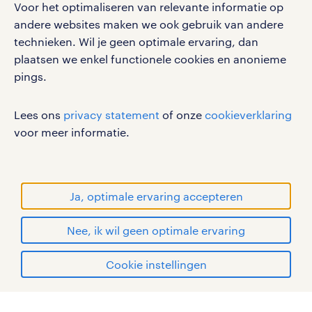
Voor het optimaliseren van relevante informatie op
werken bij randstad
andere websites maken we ook gebruik van andere
gebruikersvoorwaarden
technieken. Wil je geen optimale ervaring, dan
plaatsen we enkel functionele cookies en anonieme
privacystatement
pings.
cookies
disclaimer
Lees ons
privacy statement
of onze
cookieverklaring
sitemap
voor meer informatie.
RANDSTAD, HUMAN FORWARD en SHAPING THE
WORLD OF WORK zijn geregistreerde
handelsmerken van Randstad N.V.
Ja, optimale ervaring accepteren
© Randstad 2026
Nee, ik wil geen optimale ervaring
Cookie instellingen
mijn randstad