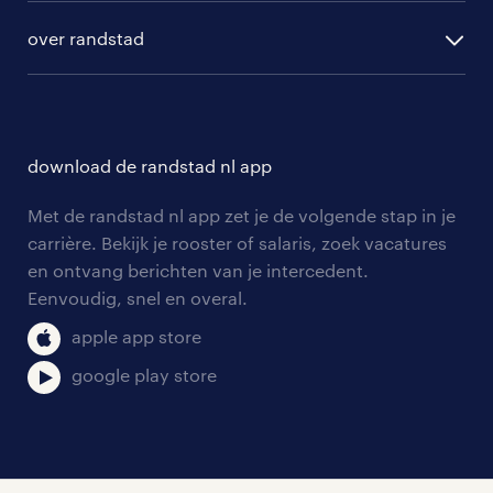
randstad digital
ontwikkeling
hr-diensten
over randstad
populaire bedrijven
communities
branches
over randstad
careers for expats
opleidingen en trainingen
hr-kenniscentrum
contact voor talent
solliciteren
download de randstad nl app
tarieven
contact voor werkgevers
arbeidsvoorwaarden
personeel gezocht
Met de randstad nl app zet je de volgende stap in je
onze vestigingen
blogs en artikelen
carrière. Bekijk je rooster of salaris, zoek vacatures
aanmelden nieuwsbrief
en ontvang berichten van je intercedent.
pers
salarischecker
Eenvoudig, snel en overal.
klachten en misstanden
bruto-netto calculator
apple app store
google play store
social media