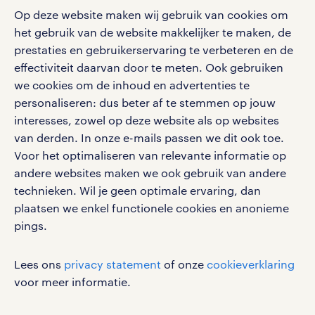
Op deze website maken wij gebruik van cookies om
Volg ons voor de leukste content omtrent
het gebruik van de website makkelijker te maken, de
vacatures, solliciteren en inspiratie.
prestaties en gebruikerservaring te verbeteren en de
effectiviteit daarvan door te meten. Ook gebruiken
we cookies om de inhoud en advertenties te
personaliseren: dus beter af te stemmen op jouw
interesses, zowel op deze website als op websites
werken bij randstad
van derden. In onze e-mails passen we dit ook toe.
gebruikersvoorwaarden
Voor het optimaliseren van relevante informatie op
privacystatement
andere websites maken we ook gebruik van andere
cookies
technieken. Wil je geen optimale ervaring, dan
disclaimer
plaatsen we enkel functionele cookies en anonieme
pings.
sitemap
RANDSTAD, HUMAN FORWARD en SHAPING THE
Lees ons
privacy statement
of onze
cookieverklaring
WORLD OF WORK zijn geregistreerde
voor meer informatie.
handelsmerken van Randstad N.V.