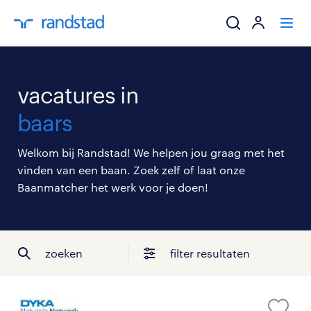
ik zoek een baa
vacatures in
werkgevers
baars
mijn carrière
Welkom bij Randstad! We helpen jou graag met het
vinden van een baan. Zoek zelf of laat onze
over randstad
Baanmatcher het werk voor je doen!
zoeken
filter resultaten