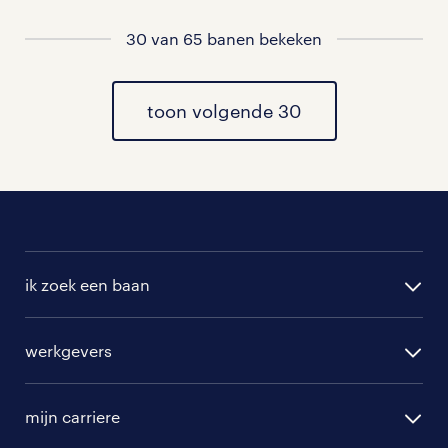
vacatures in Steenwijk
30 van 65 banen bekeken
vacatures in Tuk
toon volgende 30
vacatures in Witte Paarden
vacatures in De Pol
vacatures in Willemsoord
vacatures in Marijenkampen
ik zoek een baan
alle vacatures
werkgevers
randstad operational
vacature aanmelden
randstad professional
mijn carriere
algemene voorwaarden