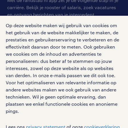
Met de randstad nl app zet je de volgende stap in je
onze vestigingen
blogs en artikelen
carrière. Bekijk je rooster of salaris, zoek vacatures
aanmelden nieuwsbrief
en ontvang berichten van je intercedent.
pers
salarischecker
Eenvoudig, snel en overal.
Op deze website maken wij gebruik van cookies om
klachten en misstanden
bruto-netto calculator
apple app store
het gebruik van de website makkelijker te maken, de
prestaties en gebruikerservaring te verbeteren en de
google play store
effectiviteit daarvan door te meten. Ook gebruiken
we cookies om de inhoud en advertenties te
personaliseren: dus beter af te stemmen op jouw
interesses, zowel op deze website als op websites
social media
van derden. In onze e-mails passen we dit ook toe.
Voor het optimaliseren van relevante informatie op
Volg ons voor de leukste content omtrent
andere websites maken we ook gebruik van andere
vacatures, solliciteren en inspiratie.
technieken. Wil je geen optimale ervaring, dan
plaatsen we enkel functionele cookies en anonieme
pings.
werken bij randstad
Lees ons
privacy statement
of onze
cookieverklaring