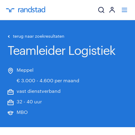
ik zoek een baa
terug naar zoekresultaten
Teamleider Logistiek
werkgevers
mijn carrière
Meppel
€ 3.000 - 4.600 per maand
over randstad
vast dienstverband
32 - 40 uur
MBO