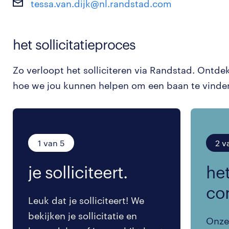
tessa.van.dijk@nl.randstad.com
het sollicitatieproces
Zo verloopt het solliciteren via Randstad. Ontde
hoe we jou kunnen helpen om een baan te vinde
1 van 5
2 v
je solliciteert.
het
co
Leuk dat je solliciteert! We
bekijken je sollicitatie en
Onze 