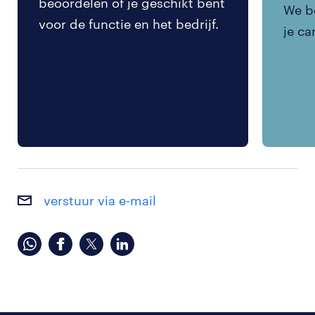
beoordelen of je geschikt bent
We be
voor de functie en het bedrijf.
je ca
verstuur via e-mail