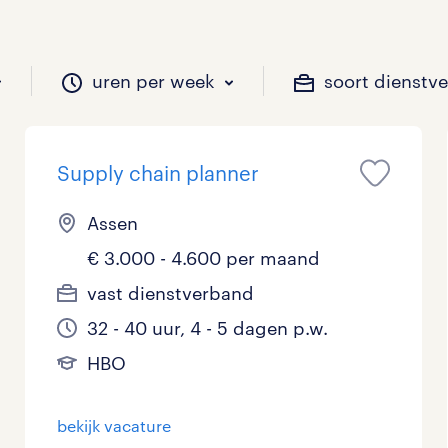
uren per week
soort dienstv
Supply chain planner
il je werken?
vacatures?
il je werken?
 zou jij willen?
Assen
€ 3.000 - 4.600 per maand
Beveiliging
Geen
9 - 16 uur
Tijdelijk
4
11
3
0
vast dienstverband
32 - 40 uur, 4 - 5 dagen p.w.
Chauffeurs
LBO, MAVO, VMBO
33 - 36 uur
2
3
0
HBO
Financieel
Master
0
3
bekijk vacature
Industrieel / Productie
WO
1
4