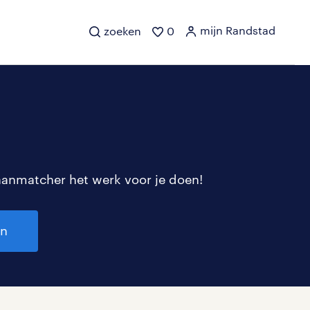
mijn Randstad
zoeken
0
aanmatcher het werk voor je doen!
en