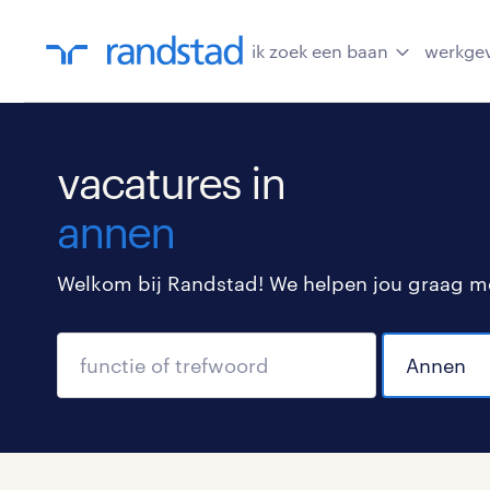
ik zoek een baan
werkge
vacatures in
annen
Welkom bij Randstad! We helpen jou graag met