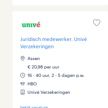
Logistiek
5
Medisch
0
toon 39 resultaten
Overig
4
Juridisch medewerker, Univé
Secretarieel
0
Verzekeringen
Webcare
0
Assen
€ 20,98 per uur
16 - 40 uur, 2 - 5 dagen p.w.
toon 39 resultaten
HBO
Univé Verzekeringen
bekijk vacature