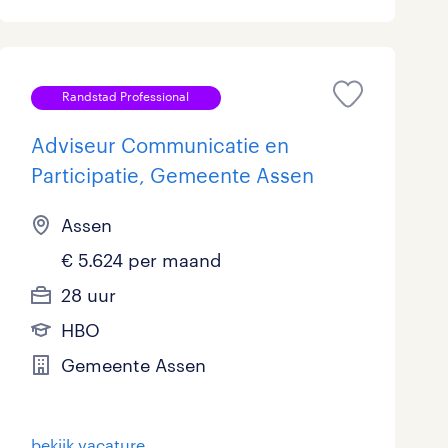
Marketing & Communicatie
1
Overheid
0
Randstad Professional
Schoonmaak
1
Adviseur Communicatie en
Techniek
1
Participatie, Gemeente Assen
Assen
€ 5.624 per maand
28 uur
HBO
Gemeente Assen
bekijk vacature