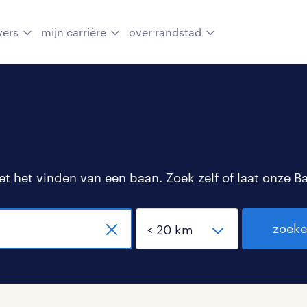
vers
mijn carrière
over randstad
 het vinden van een baan. Zoek zelf of laat onze B
zoek