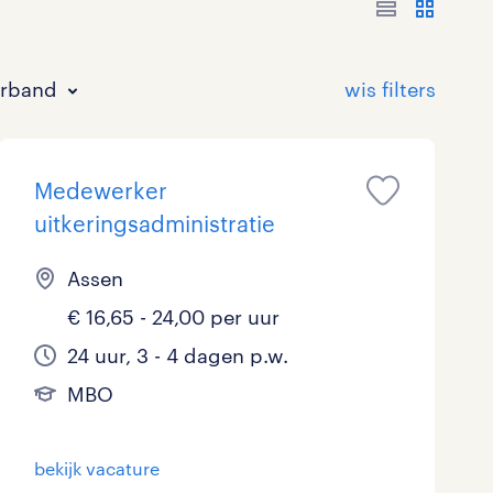
erband
Medewerker
uitkeringsadministratie
Assen
€ 16,65 - 24,00 per uur
Bouw
HAVO/VWO
17 - 24 uur
Tijdelijk met uitzicht op vast
0
16
0
18
24 uur, 3 - 4 dagen p.w.
Commercieel / Verkoop
MBO
37 - 40+ uur
22
9
0
MBO
Horeca / Catering
Ondersteunend onderwijs
1
0
bekijk vacature
Juridisch
1