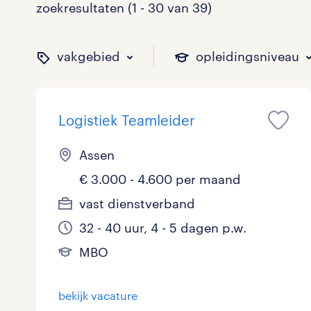
zoekresultaten (1 - 30 van 39)
vakgebied
opleidingsniveau
Logistiek Teamleider
binnen welk vakgebied w
op welk niveau zoek je 
hoeveel uren per week w
welk soort dienstverband
Assen
€ 3.000 - 4.600 per maand
Administratief
Basisonderwijs
0 - 8 uur
Detachering
0
2
5
1
vast dienstverband
32 - 40 uur, 4 - 5 dagen p.w.
Callcenter / Contactcenter
HBO
25 - 32 uur
Vast
8
7
8
10
MBO
Engineering
MBO, HAVO, VWO
0
0
bekijk vacature
ICT
VMBO/MAVO
0
5
toon 39 resultaten
toon 39 resultaten