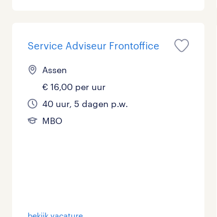
Management / Leidinggevend
0
Onderwijs
0
Service Adviseur Frontoffice
Personeel & Organisatie
1
Assen
Supply chain & procurement
0
€ 16,00 per uur
40 uur, 5 dagen p.w.
Zorg / Verpleging
0
MBO
bekijk vacature