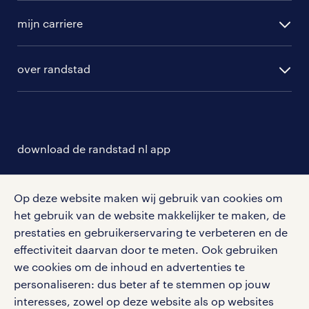
vacature aanmelden
uitzendbureau in Amsterdam-
randstad professional
mijn carriere
Duivendrecht
algemene voorwaarden
randstad digital
of ons
uitzendbureau in Schiphol
.
ontwikkeling
hr-diensten
over randstad
populaire bedrijven
communities
branches
mooie bedrijven om te werken in
over randstad
careers for expats
opleidingen en trainingen
amstelveen
hr-kenniscentrum
contact voor talent
solliciteren
download de randstad nl app
tarieven
Wat zijn nou de leuke bedrijven om te
contact voor werkgevers
arbeidsvoorwaarden
werken in Amstelveen? We hebben een
personeel gezocht
Met de randstad nl app zet je de volgende stap in je
onze vestigingen
overzicht voor je gemaakt met onze
blogs en artikelen
carrière. Bekijk je rooster of salaris, zoek vacatures
Op deze website maken wij gebruik van cookies om
aanmelden nieuwsbrief
en ontvang berichten van je intercedent.
het gebruik van de website makkelijker te maken, de
pers
topwerkgevers:
salarischecker
Eenvoudig, snel en overal.
prestaties en gebruikerservaring te verbeteren en de
klachten en misstanden
effectiviteit daarvan door te meten. Ook gebruiken
KLM vacatures
bruto-netto calculator
apple app store
we cookies om de inhoud en advertenties te
google play store
personaliseren: dus beter af te stemmen op jouw
Amazon vacatures
interesses, zowel op deze website als op websites