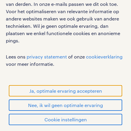
van derden. In onze e-mails passen we dit ook toe.
DPG Media vacatures
Voor het optimaliseren van relevante informatie op
social media
andere websites maken we ook gebruik van andere
FedEx vacatures
technieken. Wil je geen optimale ervaring, dan
Volg ons voor de leukste content omtrent
plaatsen we enkel functionele cookies en anonieme
vacatures, solliciteren en inspiratie.
pings.
grote branches in en rondom
amstelveen
Lees ons
privacy statement
of onze
cookieverklaring
voor meer informatie.
Er zijn in de regio Amstelveen een aantal
werken bij randstad
branches met veel werkgelegenheid. Zo
gebruikersvoorwaarden
heb je:
privacystatement
Ja, optimale ervaring accepteren
cookies
vacatures voor logistiek in
Nee, ik wil geen optimale ervaring
disclaimer
Amstelveen
sitemap
Cookie instellingen
vacatures voor klantenservice in
RANDSTAD, HUMAN FORWARD en SHAPING THE