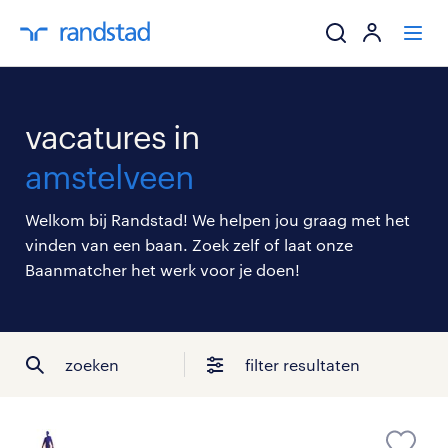
ik zoek een baa
vacatures in
werkgevers
amstelveen
mijn carrière
Welkom bij Randstad! We helpen jou graag met het
vinden van een baan. Zoek zelf of laat onze
over randstad
Baanmatcher het werk voor je doen!
zoeken
filter resultaten