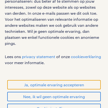
personaliseren: dus beter af te stemmen op jouw
interesses, zowel op deze website als op websites
van derden. In onze e-mails passen we dit ook toe.
Voor het optimaliseren van relevante informatie op
werken bij randstad
andere websites maken we ook gebruik van andere
gebruikersvoorwaarden
technieken. Wil je geen optimale ervaring, dan
plaatsen we enkel functionele cookies en anonieme
privacystatement
pings.
cookies
disclaimer
Lees ons
privacy statement
of onze
cookieverklaring
sitemap
voor meer informatie.
RANDSTAD, HUMAN FORWARD en SHAPING THE
WORLD OF WORK zijn geregistreerde
handelsmerken van Randstad N.V.
Ja, optimale ervaring accepteren
© Randstad 2026
Nee, ik wil geen optimale ervaring