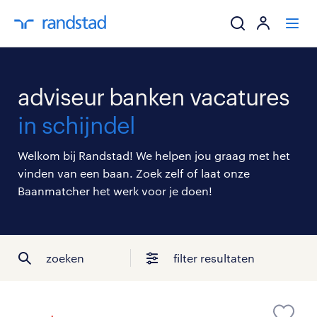
ik zoek een baa
adviseur banken vacatures
werkgevers
in schijndel
mijn carrière
Welkom bij Randstad! We helpen jou graag met het
vinden van een baan. Zoek zelf of laat onze
over randstad
Baanmatcher het werk voor je doen!
zoeken
filter resultaten