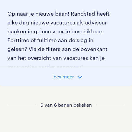
Op naar je nieuwe baan! Randstad heeft
elke dag nieuwe vacatures als adviseur
banken in geleen voor je beschikbaar.
Parttime of fulltime aan de slag in
geleen? Via de filters aan de bovenkant
van het overzicht van vacatures kan je
jouw opties verder aangeven!
lees meer
Staat jouw nieuwe baan er niet bij?
Bekijk dan hier
alle vacatures in geleen
of hier
6 van 6 banen bekeken
al onze adviseur banken vacatures
.