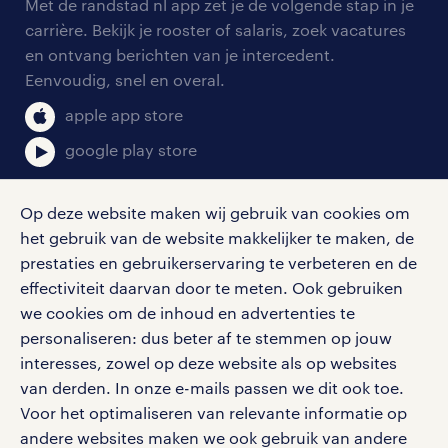
personeel gezocht
Met de randstad nl app zet je de volgende stap in je
onze vestigingen
blogs en artikelen
carrière. Bekijk je rooster of salaris, zoek vacatures
aanmelden nieuwsbrief
en ontvang berichten van je intercedent.
pers
salarischecker
Eenvoudig, snel en overal.
klachten en misstanden
bruto-netto calculator
apple app store
google play store
Op deze website maken wij gebruik van cookies om
het gebruik van de website makkelijker te maken, de
social media
prestaties en gebruikerservaring te verbeteren en de
effectiviteit daarvan door te meten. Ook gebruiken
Volg ons voor de leukste content omtrent
we cookies om de inhoud en advertenties te
vacatures, solliciteren en inspiratie.
personaliseren: dus beter af te stemmen op jouw
interesses, zowel op deze website als op websites
van derden. In onze e-mails passen we dit ook toe.
Voor het optimaliseren van relevante informatie op
werken bij randstad
andere websites maken we ook gebruik van andere