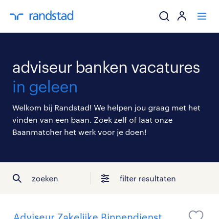
ik zoek een baa
adviseur banken vacatures
werkgevers
in geleen
mijn carrière
Welkom bij Randstad! We helpen jou graag met het
vinden van een baan. Zoek zelf of laat onze
over randstad
Baanmatcher het werk voor je doen!
zoeken
filter resultaten
Adviseur Zakelijke Binnendienst