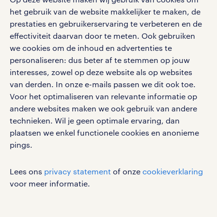
Volg ons voor de leukste content omtrent
het gebruik van de website makkelijker te maken, de
vacatures, solliciteren en inspiratie.
prestaties en gebruikerservaring te verbeteren en de
effectiviteit daarvan door te meten. Ook gebruiken
we cookies om de inhoud en advertenties te
personaliseren: dus beter af te stemmen op jouw
interesses, zowel op deze website als op websites
werken bij randstad
van derden. In onze e-mails passen we dit ook toe.
gebruikersvoorwaarden
Voor het optimaliseren van relevante informatie op
privacystatement
andere websites maken we ook gebruik van andere
cookies
technieken. Wil je geen optimale ervaring, dan
disclaimer
plaatsen we enkel functionele cookies en anonieme
pings.
sitemap
RANDSTAD, HUMAN FORWARD en SHAPING THE
Lees ons
privacy statement
of onze
cookieverklaring
WORLD OF WORK zijn geregistreerde
voor meer informatie.
handelsmerken van Randstad N.V.
© Randstad 2026