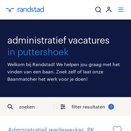
ik zoek een baa
administratief vacatures
werkgevers
in puttershoek
mijn carrière
Welkom bij Randstad! We helpen jou graag met het
vinden van een baan. Zoek zelf of laat onze
over randstad
Baanmatcher het werk voor je doen!
zoeken
filter resultaten
1
Administratief medewerker, PK