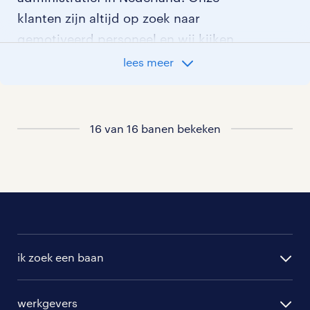
klanten zijn altijd op zoek naar
gemotiveerd personeel en wij kijken
graag samen met je naar de organisatie
lees meer
die het beste bij je past. In ons overzicht
van vacatures vind je de meest recente
vacatures.
16 van 16 banen bekeken
ik zoek een baan
alle vacatures
werkgevers