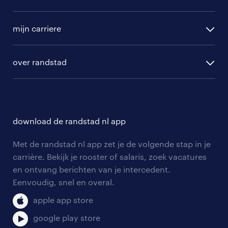
randstad operational
vacature aanmelden
randstad professional
mijn carriere
algemene voorwaarden
randstad digital
ontwikkeling
hr-diensten
over randstad
populaire bedrijven
communities
branches
over randstad
careers for expats
opleidingen en trainingen
hr-kenniscentrum
contact voor talent
solliciteren
download de randstad nl app
tarieven
contact voor werkgevers
arbeidsvoorwaarden
personeel gezocht
Met de randstad nl app zet je de volgende stap in je
onze vestigingen
blogs en artikelen
carrière. Bekijk je rooster of salaris, zoek vacatures
aanmelden nieuwsbrief
en ontvang berichten van je intercedent.
pers
salarischecker
Eenvoudig, snel en overal.
klachten en misstanden
bruto-netto calculator
apple app store
google play store