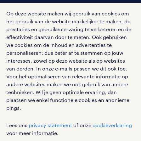
Op deze website maken wij gebruik van cookies om
het gebruik van de website makkelijker te maken, de
social media
prestaties en gebruikerservaring te verbeteren en de
effectiviteit daarvan door te meten. Ook gebruiken
Volg ons voor de leukste content omtrent
we cookies om de inhoud en advertenties te
vacatures, solliciteren en inspiratie.
personaliseren: dus beter af te stemmen op jouw
interesses, zowel op deze website als op websites
van derden. In onze e-mails passen we dit ook toe.
Voor het optimaliseren van relevante informatie op
werken bij randstad
andere websites maken we ook gebruik van andere
gebruikersvoorwaarden
technieken. Wil je geen optimale ervaring, dan
plaatsen we enkel functionele cookies en anonieme
privacystatement
pings.
cookies
disclaimer
Lees ons
privacy statement
of onze
cookieverklaring
sitemap
voor meer informatie.