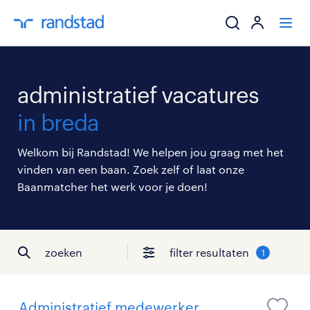
ik zoek een baa
administratief vacatures
werkgevers
in breda
mijn carrière
Welkom bij Randstad! We helpen jou graag met het
vinden van een baan. Zoek zelf of laat onze
over randstad
Baanmatcher het werk voor je doen!
zoeken
filter resultaten
1
Administratief medewerker