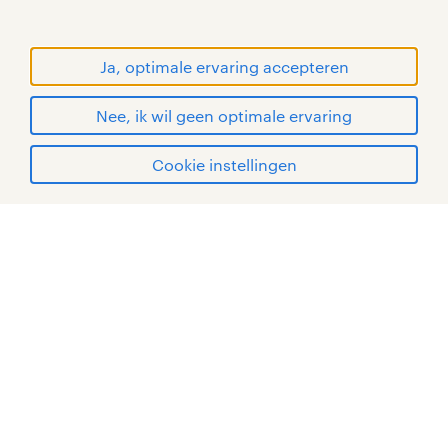
RANDSTAD, HUMAN FORWARD en SHAPING THE
WORLD OF WORK zijn geregistreerde
handelsmerken van Randstad N.V.
Ja, optimale ervaring accepteren
© Randstad 2026
Nee, ik wil geen optimale ervaring
Cookie instellingen
mijn randstad