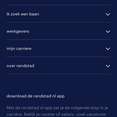
ik zoek een baan
alle vacatures
werkgevers
randstad operational
vacature aanmelden
randstad professional
mijn carriere
algemene voorwaarden
randstad digital
ontwikkeling
hr-diensten
over randstad
populaire bedrijven
communities
branches
over randstad
careers for expats
opleidingen en trainingen
hr-kenniscentrum
contact voor talent
solliciteren
download de randstad nl app
tarieven
contact voor werkgevers
arbeidsvoorwaarden
personeel gezocht
Met de randstad nl app zet je de volgende stap in je
onze vestigingen
blogs en artikelen
carrière. Bekijk je rooster of salaris, zoek vacatures