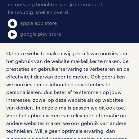
aanmelden nieuwsbrief
en ontvang berichten van je intercedent.
pers
salarischecker
Eenvoudig, snel en overal.
klachten en misstanden
bruto-netto calculator
apple app store
google play store
Op deze website maken wij gebruik van cookies om
het gebruik van de website makkelijker te maken, de
social media
prestaties en gebruikerservaring te verbeteren en de
effectiviteit daarvan door te meten. Ook gebruiken
Volg ons voor de leukste content omtrent
we cookies om de inhoud en advertenties te
vacatures, solliciteren en inspiratie.
personaliseren: dus beter af te stemmen op jouw
interesses, zowel op deze website als op websites
van derden. In onze e-mails passen we dit ook toe.
Voor het optimaliseren van relevante informatie op
werken bij randstad
andere websites maken we ook gebruik van andere
gebruikersvoorwaarden
technieken. Wil je geen optimale ervaring, dan
plaatsen we enkel functionele cookies en anonieme