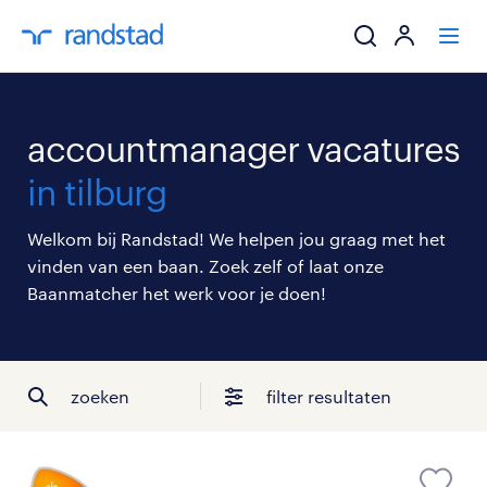
ik zoek een baa
accountmanager vacatures
werkgevers
in tilburg
mijn carrière
Welkom bij Randstad! We helpen jou graag met het
vinden van een baan. Zoek zelf of laat onze
over randstad
Baanmatcher het werk voor je doen!
zoeken
filter resultaten