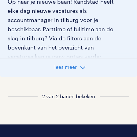
Op naar je nieuwe baan! Randstad heeft
elke dag nieuwe vacatures als
accountmanager in tilburg voor je
beschikbaar. Parttime of fulltime aan de
slag in tilburg? Via de filters aan de
bovenkant van het overzicht van
vacatures kan je jouw opties verder
aangeven!
lees meer
Staat jouw nieuwe baan er niet bij?
Bekijk dan hier
alle vacatures in tilburg
2 van 2 banen bekeken
of hier
al onze accountmanager vacatures
.