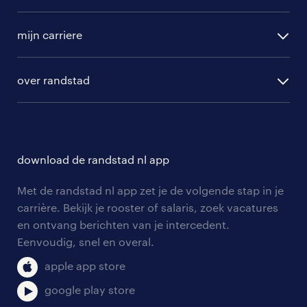
randstad operational
vacature aanmelden
randstad professional
mijn carriere
algemene voorwaarden
randstad digital
ontwikkeling
hr-diensten
over randstad
populaire bedrijven
communities
branches
over randstad
careers for expats
opleidingen en trainingen
hr-kenniscentrum
contact voor talent
solliciteren
download de randstad nl app
tarieven
contact voor werkgevers
arbeidsvoorwaarden
personeel gezocht
Met de randstad nl app zet je de volgende stap in je
onze vestigingen
blogs en artikelen
carrière. Bekijk je rooster of salaris, zoek vacatures
aanmelden nieuwsbrief
en ontvang berichten van je intercedent.
pers
salarischecker
Eenvoudig, snel en overal.
klachten en misstanden
bruto-netto calculator
apple app store
google play store