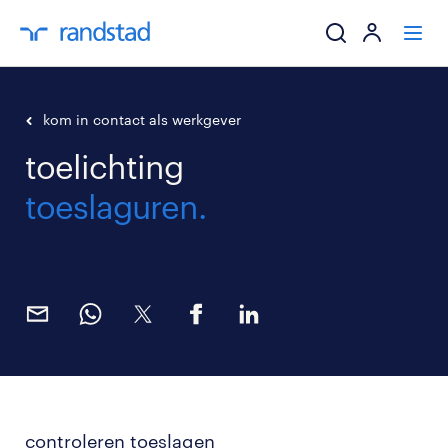
ik zoek een baa
kom in contact als werkgever
toelichting
werkgevers
toeslaguren.
mijn carrière
over randstad
controleren toeslagen