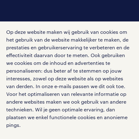
social media
Op deze website maken wij gebruik van cookies om
Volg ons voor de leukste content omtrent
het gebruik van de website makkelijker te maken, de
vacatures, solliciteren en inspiratie.
prestaties en gebruikerservaring te verbeteren en de
effectiviteit daarvan door te meten. Ook gebruiken
we cookies om de inhoud en advertenties te
personaliseren: dus beter af te stemmen op jouw
interesses, zowel op deze website als op websites
werken bij randstad
van derden. In onze e-mails passen we dit ook toe.
gebruikersvoorwaarden
Voor het optimaliseren van relevante informatie op
privacystatement
andere websites maken we ook gebruik van andere
cookies
technieken. Wil je geen optimale ervaring, dan
disclaimer
plaatsen we enkel functionele cookies en anonieme
pings.
sitemap