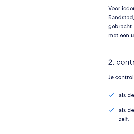
Voor ieder
Randstad,
gebracht m
met een u
2. cont
Je control
als d
als de
zelf.