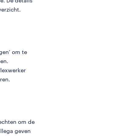
e. De details
verzicht.
ngen’ om te
len.
flexwerker
ren.
rechten om de
ollega geven