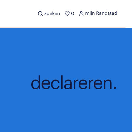
mijn Randstad
zoeken
0
declareren.