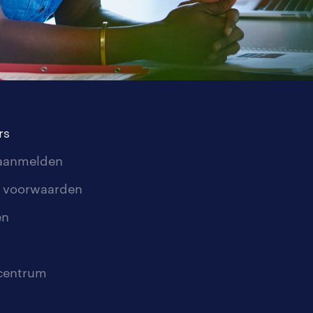
rs
 aanmelden
 voorwaarden
en
scentrum