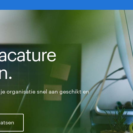
vacature
n.
je organisatie snel aan geschikt en
aatsen