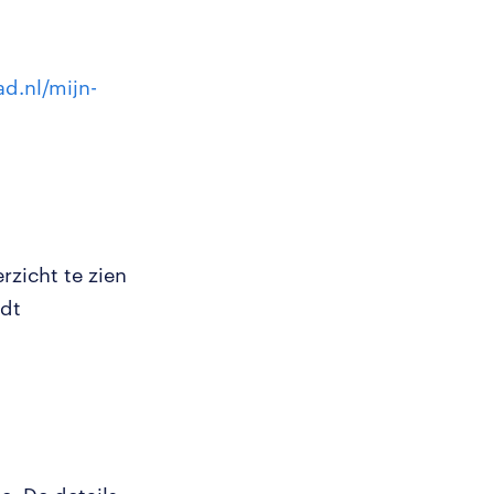
d.nl/mijn-
.
rzicht te zien
rdt