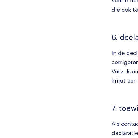
Vanuit he
die ook te
6. decl
In de dec
corrigeren
Vervolgen
krijgt ee
7. toew
Als conta
declaratie