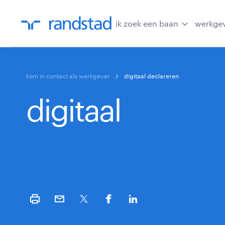
ik zoek een baan
werkge
kom in contact als werkgever
digitaal declareren
digitaal