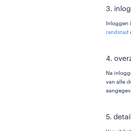
3. inlo
Inloggen 
randstad
4. over
Na inlogge
van alle d
aangegeve
5. detai