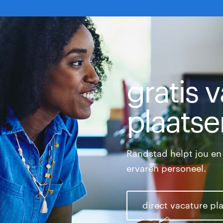
gratis 
plaatse
Randstad helpt jou en 
ervaren personeel.
direct vacature pl