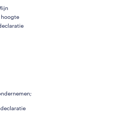
Mijn
e hoogte
declaratie
e ondernemen;
 declaratie