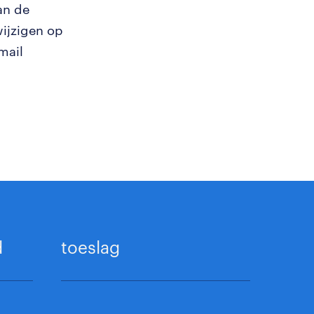
an de
wijzigen op
mail
d
toeslag