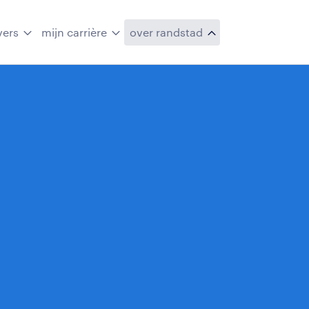
vers
mijn carrière
over randstad