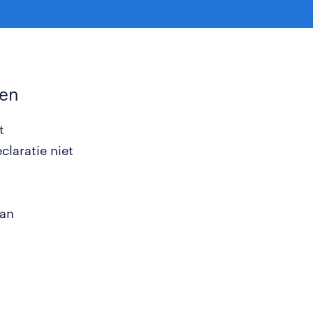
den
t
claratie niet
van