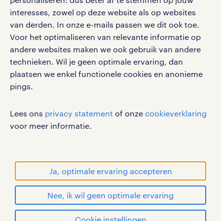
interesses, zowel op deze website als op websites
werken bij randstad
van derden. In onze e-mails passen we dit ook toe.
gebruikersvoorwaarden
Voor het optimaliseren van relevante informatie op
privacystatement
andere websites maken we ook gebruik van andere
cookies
technieken. Wil je geen optimale ervaring, dan
disclaimer
plaatsen we enkel functionele cookies en anonieme
pings.
sitemap
RANDSTAD, HUMAN FORWARD en SHAPING THE
Lees ons
privacy statement
of onze
cookieverklaring
WORLD OF WORK zijn geregistreerde
voor meer informatie.
handelsmerken van Randstad N.V.
© Randstad 2026
Ja, optimale ervaring accepteren
Nee, ik wil geen optimale ervaring
Cookie instellingen