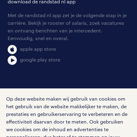
download de randstad nl app
tarieven
contact voor werkgevers
arbeidsvoorwaarden
personeel gezocht
Met de randstad nl app zet je de volgende stap in je
onze vestigingen
blogs en artikelen
carrière. Bekijk je rooster of salaris, zoek vacatures
aanmelden nieuwsbrief
en ontvang berichten van je intercedent.
pers
salarischecker
Eenvoudig, snel en overal.
klachten en misstanden
bruto-netto calculator
apple app store
google play store
social media
Op deze website maken wij gebruik van cookies om
Volg ons voor de leukste content omtrent
het gebruik van de website makkelijker te maken, de
vacatures, solliciteren en inspiratie.
prestaties en gebruikerservaring te verbeteren en de
effectiviteit daarvan door te meten. Ook gebruiken
we cookies om de inhoud en advertenties te
personaliseren: dus beter af te stemmen op jouw